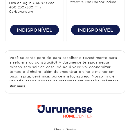
225x275 Cm Carborundum
Lixa de Água CAR87 Grão
400 230x280 Mm
Carborundum
INDISPONÍVEL
INDISPONÍVEL
Você se sente perdido para escolher o revestimento para
a reforma ou construção? A Jurunense te ajuda nessa
missão sem sair de casa. Só aqui você vai economizar
tempo e dinheiro, além de encontrar online o melhor em
piso, lajota, cerâmica, porcelanato, azulejo. Nosso mix é
variado, tendo opções de estampas em madeira, mármore,
granito, cimento, geométrico, e muito mais Confira as
Ver mais
opções de piso para banheiro e demais ambientes, como
cozinha, quarto, sala de estar.
Siga a Gente: