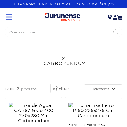
ULTRA PARCELAMENTO EM ATÉ 12X NO CARTÃO! 💳✨
Quero comprar...
2
-CARBORUNDUM
2
1-2
de
Filtrar
Relevância
produtos
Folha Lixa Ferro P150