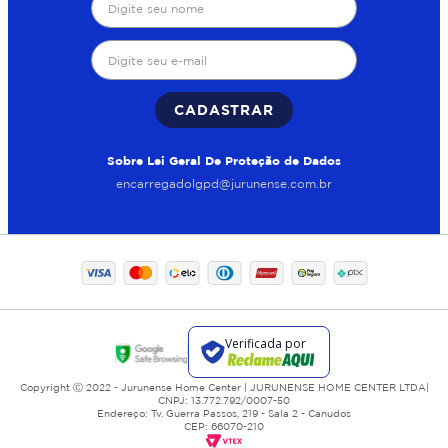
CADASTRAR
Sobre Lei Geral De Proteção de Dados
encarregadolgpd@jurunense.com.br
Copyright Ⓒ 2022 - Jurunense Home Center | JURUNENSE HOME CENTER LTDA|
CNPJ: 13.772.792/0007-50
Endereço: Tv. Guerra Passos, 219 - Sala 2 - Canudos
CEP: 66070-210