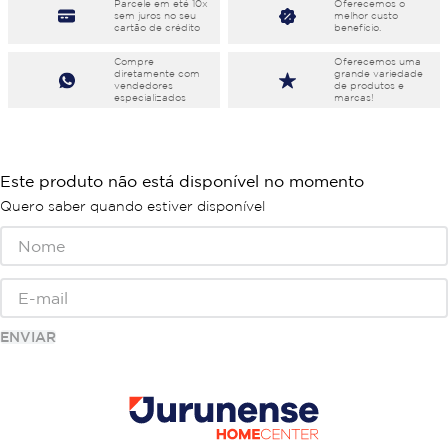
Parcele em eté 10x
Oferecemos o
sem juros no seu
melhor custo
cartão de crédito
benefício.
Compre
Oferecemos uma
diretamente com
grande variedade
vendedores
de produtos e
especializados
marcas!
Este produto não está disponível no momento
Quero saber quando estiver disponível
ENVIAR