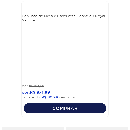
Conjunto de Mesa e Banquetas Dobráveis Royal
Nautica
R$
1
.
169
,
90
R$
971
,
99
Em até
12
x
R$
80
,
99
sem juros
COMPRAR