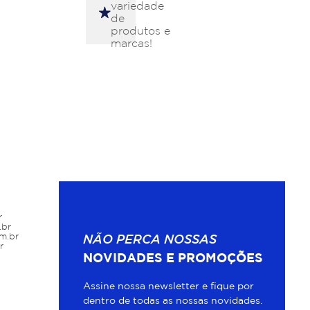
variedade
de
produtos e
marcas!
r
.br
m.br
NÃO PERCA NOSSAS
r
NOVIDADES E PROMOÇÕES
Assine nossa newsletter e fique por
dentro de todas as nossas novidades.