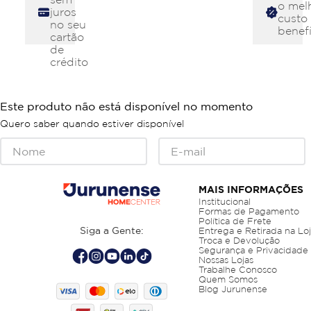
o mel
juros
custo
no seu
benefí
cartão
de
crédito
Este produto não está disponível no momento
Quero saber quando estiver disponível
MAIS INFORMAÇÕES
Institucional
Formas de Pagamento
Política de Frete
Siga a Gente:
Entrega e Retirada na Lo
Troca e Devolução
Segurança e Privacidade
Nossas Lojas
Trabalhe Conosco
Quem Somos
Blog Jurunense