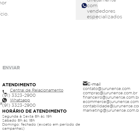
hor
com
vendedores
cio.
especializados
ENVIAR
E-mail
ATENDIMENTO
contato@jurunense.com
Central de Relacionamento
compras@jurunense.com.br
financeiro@jurunense.com.b
Whatsapp
ecommerce@jurunense.com
ja
contabilidade@jurunense.co
marketing@jurunense.com.b
HORÁRIO DE ATENDIMENTO
Segunda à Sexta 8h às 19h
Sábado 8h às 18h
Domingo: fechado (exceto em período de
campanhas)