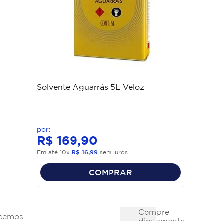
Solvente Aguarrás 5L Veloz
R$
169
,
90
Em até
10
x
R$
16
,
99
sem juros
COMPRAR
Compre
cemos
diretamente