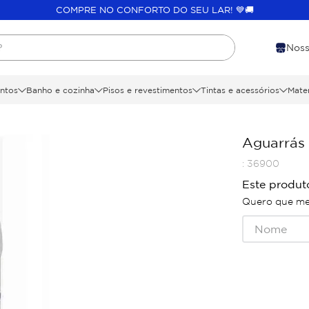
COMPRE NO CONFORTO DO SEU LAR! 💙🚚
?
Noss
ntos
Banho e cozinha
Pisos e revestimentos
Tintas e acessórios
Mater
Aguarrás 
:
36900
Este produt
Quero que me 