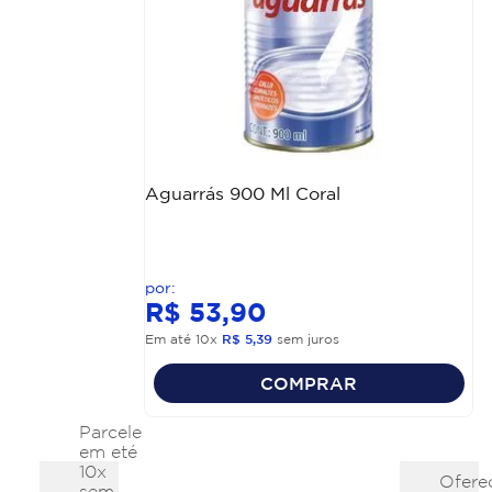
Aguarrás 900 Ml Coral
R$
53
,
90
Em até
10
x
R$
5
,
39
sem juros
COMPRAR
Parcele
em eté
10x
Ofere
sem