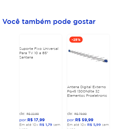
Você também pode gostar
-
25%
Suporte Fixo Universal
Para TV 10 a 85"
Santana
Antena Digital Externo
Pq45 1300hdlte 32
Elementos Proeletronic
R$
22
,
90
R$
79
,
90
R$
17
,
99
R$
59
,
99
Em até
10
x
R$
1
,
79
sem
Em até
10
x
R$
5
,
99
sem