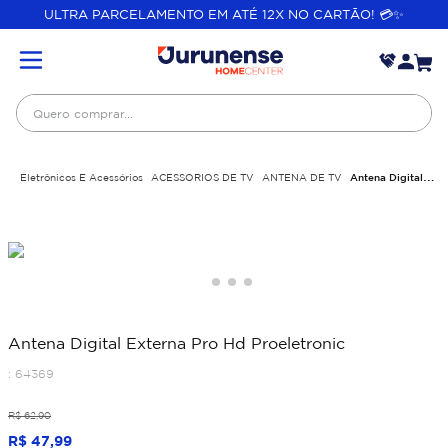
ULTRA PARCELAMENTO EM ATÉ 12X NO CARTÃO! 💳✨
Quero comprar...
Eletrônicos E Acessórios
ACESSORIOS DE TV
ANTENA DE TV
Antena Digital
Externa Pro Hd Proeletronic
Antena Digital Externa Pro Hd Proeletronic
:
64369
R$
62
,
90
R$
47
,
99