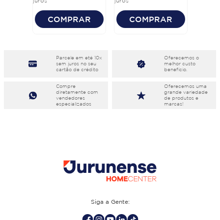
juros
juros
COMPRAR
COMPRAR
Parcele em eté 10x
Oferecemos o
sem juros no seu
melhor custo
cartão de crédito
benefício.
Compre
Oferecemos uma
diretamente com
grande variedade
vendedores
de produtos e
especializados
marcas!
Siga a Gente: