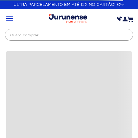
ULTRA PARCELAMENTO EM ATÉ 12X NO CARTÃO! 💳✨
Você também pode gostar
Quero comprar...
Vaso Sanitário Com
Massa PVA 20Kg Veloz
Caixa Acoplada Branco
Porto Luzarte
R$
469
,
90
R$
67
,
90
R$
379
,
99
R$
53
,
99
Em até
10
x
R$
37
,
99
Em até
10
x
R$
5
,
39
sem
sem juros
juros
COMPRAR
COMPRAR