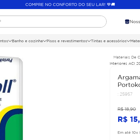
COMPRE NO CONFORTO DO SEU LAR! 💙🚚
?
Noss
ntos
Banho e cozinha
Pisos e revestimentos
Tintas e acessórios
Mater
Materiais De 
Interiores ACI 2
Argama
Portoko
:
25957
R$
18
,
90
R$
15
Em até
10
x