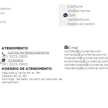
Compre
cemos
diretamente
hor
com
vendedores
cio.
especializados
E-mail
ATENDIMENTO
contato@jurunense.com
Central de Relacionamento
compras@jurunense.com.br
financeiro@jurunense.com.b
Whatsapp
ecommerce@jurunense.com
ja
contabilidade@jurunense.co
marketing@jurunense.com.b
HORÁRIO DE ATENDIMENTO
Segunda à Sexta 8h às 19h
Sábado 8h às 18h
Domingo: fechado (exceto em período de
campanhas)