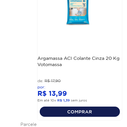
Argamassa ACI Colante Cinza 20 Kg
Votomassa
R$
17
,
90
R$
13
,
99
Em até
10
x
R$
1
,
39
sem juros
COMPRAR
Parcele