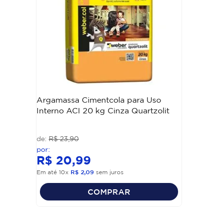
Argamassa Cimentcola para Uso
Interno ACI 20 kg Cinza Quartzolit
R$
23
,
90
R$
20
,
99
Em até
10
x
R$
2
,
09
sem juros
COMPRAR