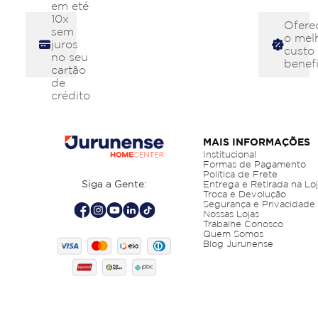
em eté
10x
Ofere
sem
o mel
juros
custo
no seu
benefí
cartão
de
crédito
MAIS INFORMAÇÕES
Institucional
Formas de Pagamento
Política de Frete
Siga a Gente:
Entrega e Retirada na Lo
Troca e Devolução
Segurança e Privacidade
Nossas Lojas
Trabalhe Conosco
Quem Somos
Blog Jurunense