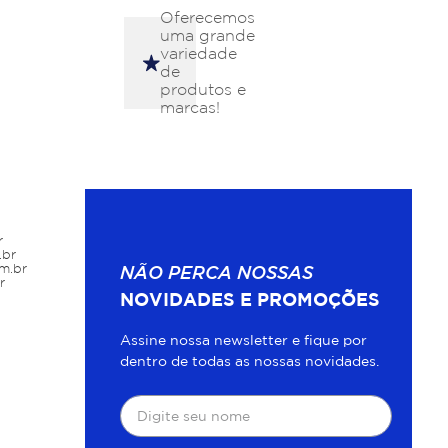
Oferecemos
uma grande
variedade
de
produtos e
marcas!
r
.br
m.br
NÃO PERCA NOSSAS
r
NOVIDADES E PROMOÇÕES
Assine nossa newsletter e fique por
dentro de todas as nossas novidades.