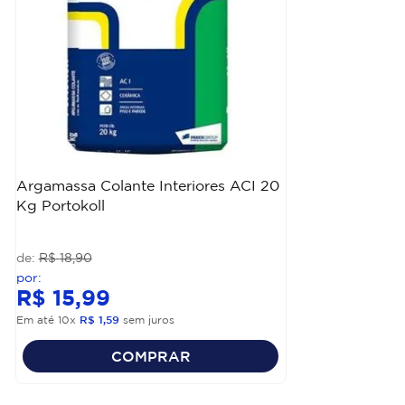
Argamassa Colante Interiores ACI 20
Kg Portokoll
R$
18
,
90
R$
15
,
99
Em até
10
x
R$
1
,
59
sem juros
COMPRAR