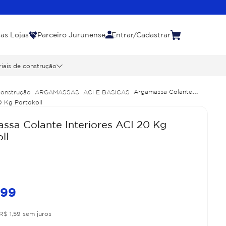
as Lojas
Parceiro Jurunense
Entrar/Cadastrar
iais de construção
Argamassa Colante
Construção
ARGAMASSAS
ACI E BASICAS
0 Kg Portokoll
ssa Colante Interiores ACI 20 Kg
ll
,
99
R$
1
,
59
sem juros