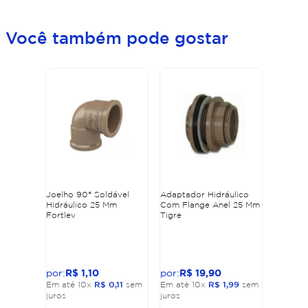
Você também pode gostar
Joelho 90° Soldável
Adaptador Hidráulico
Hidráulico 25 Mm
Com Flange Anel 25 Mm
Fortlev
Tigre
R$
1
,
10
R$
19
,
90
Em até
10
x
R$
0
,
11
sem
Em até
10
x
R$
1
,
99
sem
juros
juros