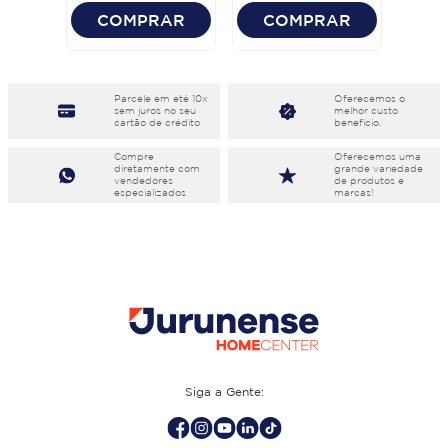
COMPRAR
COMPRAR
Parcele em eté 10x
Oferecemos o
sem juros no seu
melhor custo
cartão de crédito
benefício.
Compre
Oferecemos uma
diretamente com
grande variedade
vendedores
de produtos e
especializados
marcas!
Siga a Gente: