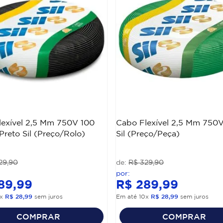
lexível 2,5 Mm 750V 100
Cabo Flexível 2,5 Mm 750
Preto Sil (Preço/Rolo)
Sil (Preço/Peça)
29
,
90
R$
329
,
90
89
,
99
R$
289
,
99
x
R$
28
,
99
sem juros
Em até
10
x
R$
28
,
99
sem juros
COMPRAR
COMPRAR