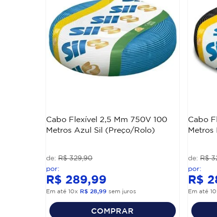
Cabo Flexível 2,5 Mm 750V 100
Cabo F
Metros Azul Sil (Preço/Rolo)
Metros 
R$
329
,
90
R$
3
R$
289
,
99
R$
2
Em até
10
x
R$
28
,
99
sem juros
Em até
10
COMPRAR