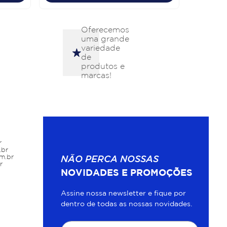
Oferecemos
uma grande
variedade
de
produtos e
marcas!
r
.br
m.br
NÃO PERCA NOSSAS
r
NOVIDADES E PROMOÇÕES
Assine nossa newsletter e fique por
dentro de todas as nossas novidades.