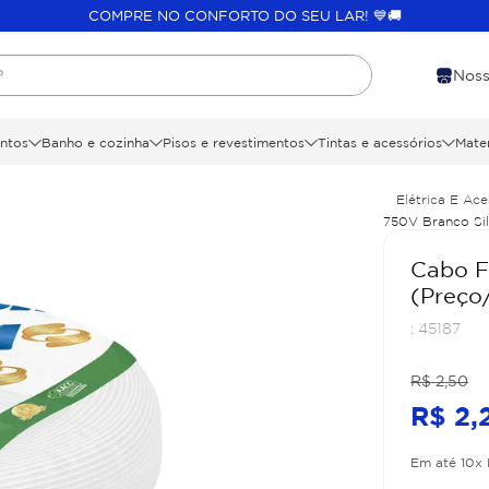
COMPRE NO CONFORTO DO SEU LAR! 💙🚚
?
Noss
ntos
Banho e cozinha
Pisos e revestimentos
Tintas e acessórios
Mater
Elétrica E Ace
750V Branco Sil
Cabo Fl
(Preço
:
45187
R$
2
,
50
R$
2
,
Em até
10
x