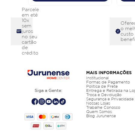
Parcele
em eté
10x
Ofere
sem
o mel
juros
custo
no seu
benefí
cartão
de
crédito
MAIS INFORMAÇÕES
Institucional
Formas de Pagamento
Política de Frete
Siga a Gente:
Entrega e Retirada na Lo
Troca e Devolução
Segurança e Privacidade
Nossas Lojas
Trabalhe Conosco
Quem Somos
Blog Jurunense