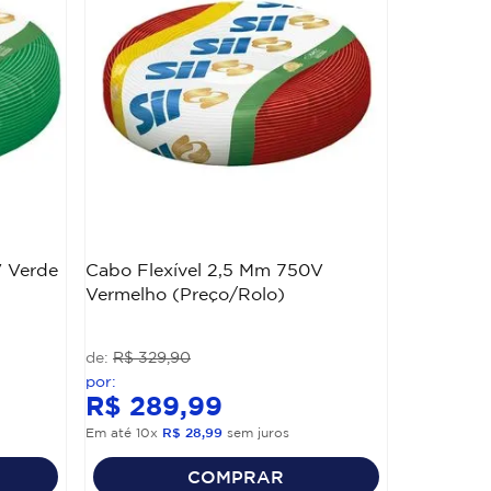
V Verde
Cabo Flexível 2,5 Mm 750V
Vermelho (Preço/Rolo)
R$
329
,
90
R$
289
,
99
Em até
10
x
R$
28
,
99
sem juros
COMPRAR