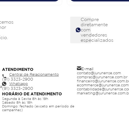
Compre
cemos
diretamente
hor
com
vendedores
cio.
especializados
E-mail
ATENDIMENTO
contato@jurunense.com
Central de Relacionamento
compras@jurunense.com.br
financeiro@jurunense.com.b
Whatsapp
ecommerce@jurunense.com
ja
contabilidade@jurunense.co
marketing@jurunense.com.b
HORÁRIO DE ATENDIMENTO
Segunda à Sexta 8h às 19h
Sábado 8h às 18h
Domingo: fechado (exceto em período de
campanhas)