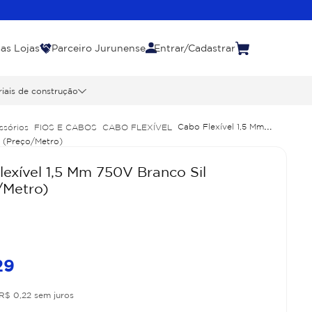
as Lojas
Parceiro Jurunense
Entrar/Cadastrar
iais de construção
Cabo Flexível 1,5 Mm
ssórios
FIOS E CABOS
CABO FLEXÍVEL
 (Preço/Metro)
exível 1,5 Mm 750V Branco Sil
/Metro)
29
R$
0
,
22
sem juros