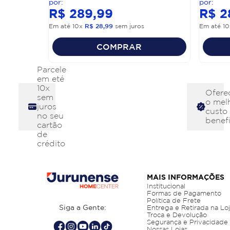
R$
289
,
99
R$
2
Em até
10
x
R$
28
,
99
sem juros
Em até
10
COMPRAR
Parcele
em eté
10x
Ofere
sem
o mel
juros
custo
no seu
benefí
cartão
de
crédito
MAIS INFORMAÇÕES
Institucional
Formas de Pagamento
Política de Frete
Siga a Gente:
Entrega e Retirada na Lo
Troca e Devolução
Segurança e Privacidade
Nossas Lojas