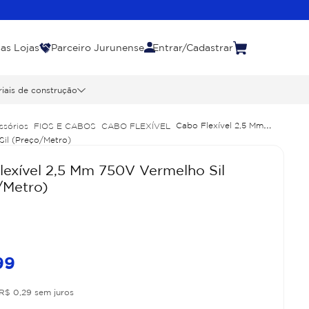
as Lojas
Parceiro Jurunense
Entrar/Cadastrar
iais de construção
Cabo Flexível 2,5 Mm
ssórios
FIOS E CABOS
CABO FLEXÍVEL
il (Preço/Metro)
lexível 2,5 Mm 750V Vermelho Sil
/Metro)
99
R$
0
,
29
sem juros