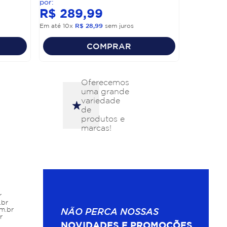
R$
289
,
99
Em até
10
x
R$
28
,
99
sem juros
COMPRAR
Oferecemos
uma grande
variedade
de
produtos e
marcas!
r
.br
m.br
NÃO PERCA NOSSAS
r
NOVIDADES E PROMOÇÕES