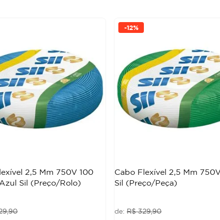
-
12%
lexível 2,5 Mm 750V 100
Cabo Flexível 2,5 Mm 750
Azul Sil (Preço/Rolo)
Sil (Preço/Peça)
29
,
90
R$
329
,
90