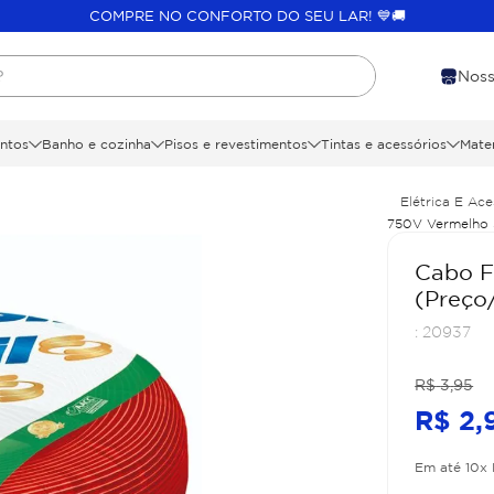
COMPRE NO CONFORTO DO SEU LAR! 💙🚚
?
Noss
ntos
Banho e cozinha
Pisos e revestimentos
Tintas e acessórios
Mater
Elétrica E Ace
750V Vermelho S
Cabo F
(Preço
:
20937
R$
3
,
95
R$
2
,
Em até
10
x