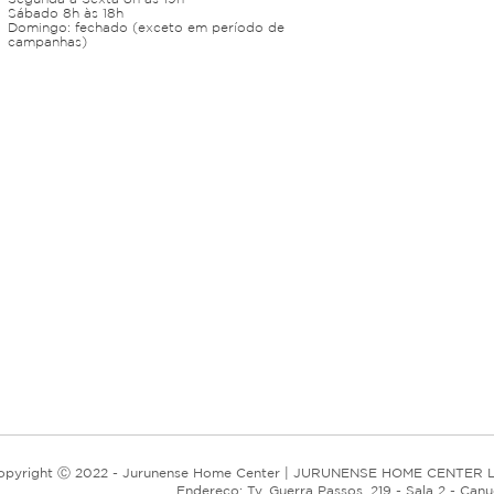
Sábado 8h às 18h
Domingo: fechado (exceto em período de
campanhas)
opyright Ⓒ 2022 - Jurunense Home Center | JURUNENSE HOME CENTER L
Endereço: Tv. Guerra Passos, 219 - Sala 2 - Can