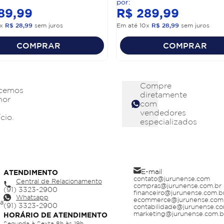
89
,
99
R$
289
,
99
x
R$
28
,
99
sem juros
Em até
10
x
R$
28
,
99
sem juros
COMPRAR
COMPRAR
Compre
cemos
diretamente
hor
com
vendedores
cio.
especializados
E-mail
ATENDIMENTO
contato@jurunense.com
Central de Relacionamento
compras@jurunense.com.br
financeiro@jurunense.com.b
Whatsapp
ecommerce@jurunense.com
ja
contabilidade@jurunense.co
marketing@jurunense.com.b
HORÁRIO DE ATENDIMENTO
Segunda à Sexta 8h às 19h