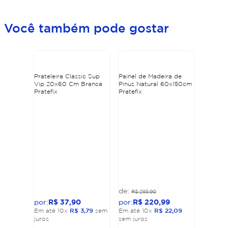
Você também pode gostar
Prateleira Classic Sup
Painel de Madeira de
Vip 20x60 Cm Branca
Pinus Natural 60x150cm
Pratefix
Pratefix
R$
293
,
90
R$
37
,
90
R$
220
,
99
Em até
10
x
R$
3
,
79
sem
Em até
10
x
R$
22
,
09
juros
sem juros