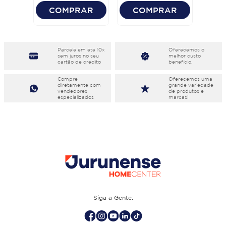
COMPRAR
COMPRAR
Parcele em eté 10x
Oferecemos o
sem juros no seu
melhor custo
cartão de crédito
benefício.
Compre
Oferecemos uma
diretamente com
grande variedade
vendedores
de produtos e
especializados
marcas!
Siga a Gente: