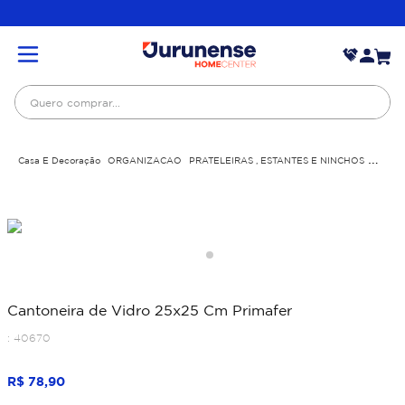
Quero comprar...
Casa E Decoração
ORGANIZACAO
PRATELEIRAS , ESTANTES E NINCHOS
Cantoneira de Vidro 25x25 Cm Primafer
Cantoneira de Vidro 25x25 Cm Primafer
:
40670
R$
78
,
90