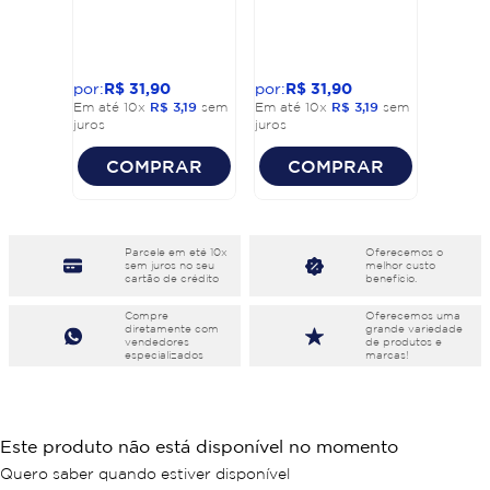
R$
31
,
90
R$
31
,
90
Em até
10
x
R$
3
,
19
sem
Em até
10
x
R$
3
,
19
sem
juros
juros
COMPRAR
COMPRAR
Parcele em eté 10x
Oferecemos o
sem juros no seu
melhor custo
cartão de crédito
benefício.
Compre
Oferecemos uma
diretamente com
grande variedade
vendedores
de produtos e
especializados
marcas!
Este produto não está disponível no momento
Quero saber quando estiver disponível