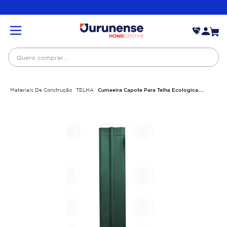
Quero comprar...
Materiais De Construção
TELHA
Cumeeira Capote Para Telha Ecologica
2,00x0,48 Mt Verde Onduline