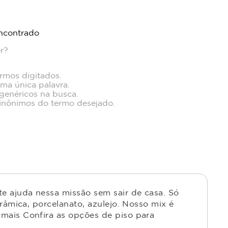
ncontrado
r?
ermos digitados.
uma única palavra.
 genéricos na busca.
 sinônimos do termo desejado.
e ajuda nessa missão sem sair de casa. Só
râmica, porcelanato, azulejo. Nosso mix é
mais Confira as opções de piso para