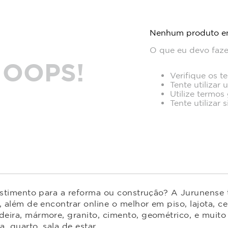
Nenhum produto e
O que eu devo faze
OOPS!
Verifique os t
Tente utilizar 
Utilize termos
Tente utilizar
estimento para a reforma ou construção? A Jurunense t
 além de encontrar online o melhor em piso, lajota, ce
ira, mármore, granito, cimento, geométrico, e muito 
 quarto, sala de estar.