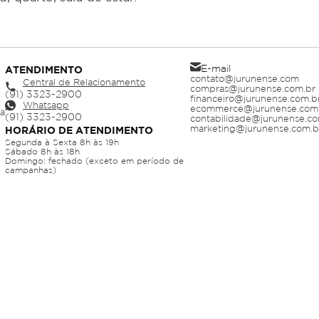
E-mail
ATENDIMENTO
contato@jurunense.com
Central de Relacionamento
compras@jurunense.com.br
financeiro@jurunense.com.b
Whatsapp
ecommerce@jurunense.com
ja
contabilidade@jurunense.co
marketing@jurunense.com.b
HORÁRIO DE ATENDIMENTO
Segunda à Sexta 8h às 19h
Sábado 8h às 18h
Domingo: fechado (exceto em período de
campanhas)