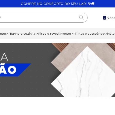
COMPRE NO CONFORTO DO SEU LAR! 💙🚚
?
Noss
ntos
Banho e cozinha
Pisos e revestimentos
Tintas e acessórios
Mater