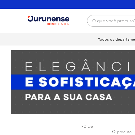
O que você procura
Todos os departame
1-0
de
0
produto