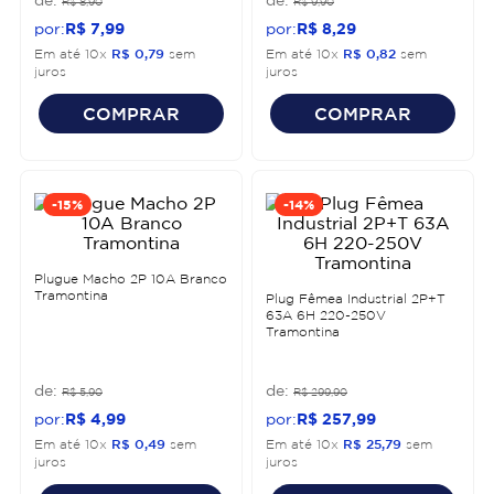
R$
8
,
90
R$
9
,
90
R$
7
,
99
R$
8
,
29
Em até
10
x
R$
0
,
79
sem
Em até
10
x
R$
0
,
82
sem
juros
juros
COMPRAR
COMPRAR
-
15%
-
14%
Plugue Macho 2P 10A Branco
Tramontina
Plug Fêmea Industrial 2P+T
63A 6H 220-250V
Tramontina
R$
5
,
90
R$
299
,
90
R$
4
,
99
R$
257
,
99
Em até
10
x
R$
0
,
49
sem
Em até
10
x
R$
25
,
79
sem
juros
juros