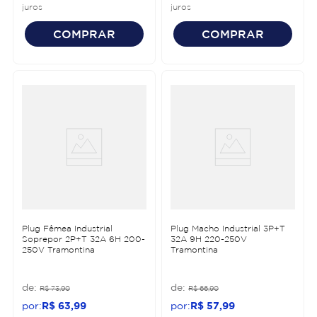
juros
juros
COMPRAR
COMPRAR
Plug Fêmea Industrial
Plug Macho Industrial 3P+T
Soprepor 2P+T 32A 6H 200-
32A 9H 220-250V
250V Tramontina
Tramontina
R$
73
,
90
R$
66
,
90
R$
63
,
99
R$
57
,
99