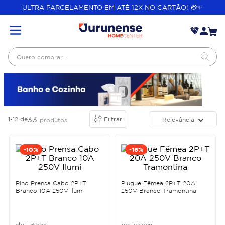
ULTRA PARCELAMENTO EM ATÉ 12X NO CARTÃO! 💳✨
Quero comprar...
33
1-12
de
Filtrar
Relevância
produtos
-
10%
-
16%
Pino Prensa Cabo 2P+T
Plugue Fêmea 2P+T 20A
Branco 10A 250V Ilumi
250V Branco Tramontina