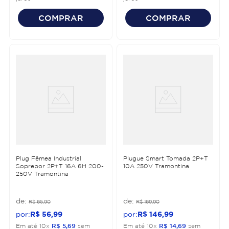
COMPRAR
COMPRAR
Plug Fêmea Industrial
Plugue Smart Tomada 2P+T
Soprepor 2P+T 16A 6H 200-
10A 250V Tramontina
250V Tramontina
R$
65
,
90
R$
169
,
90
R$
56
,
99
R$
146
,
99
Em até
10
x
R$
5
,
69
sem
Em até
10
x
R$
14
,
69
sem