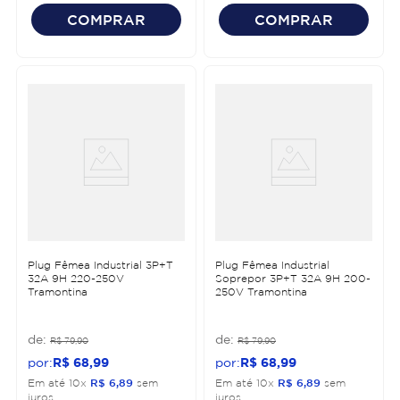
COMPRAR
COMPRAR
Plug Fêmea Industrial 3P+T
Plug Fêmea Industrial
32A 9H 220-250V
Soprepor 3P+T 32A 9H 200-
Tramontina
250V Tramontina
R$
79
,
90
R$
79
,
90
R$
68
,
99
R$
68
,
99
Em até
10
x
R$
6
,
89
sem
Em até
10
x
R$
6
,
89
sem
juros
juros