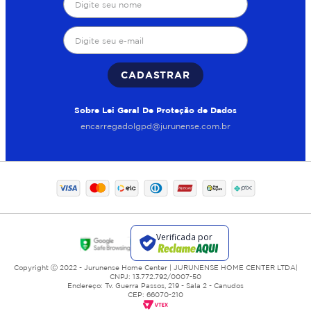
reservatórios em níveis baixos, esse tipo de equipamento
se torna essencial para manter o desempenho da rede
hidráulica.
Motobomba periférica em
CADASTRAR
aplicações residenciais
Sobre Lei Geral De Proteção de Dados
A motobomba periférica é indicada para o transporte de
encarregadolgpd@jurunense.com.br
água limpa com boa pressão em distâncias menores. É
bastante utilizada para abastecimento de caixas d'água,
cisternas e sistemas simples de distribuição.
Seu funcionamento eficiente e instalação prática fazem
desse modelo uma solução comum em residências e
pequenos comércios.
Bomba submersa 1 cavalo
para captação em
profundidade
Copyright Ⓒ 2022 - Jurunense Home Center | JURUNENSE HOME CENTER LTDA|
CNPJ: 13.772.792/0007-50
Endereço: Tv. Guerra Passos, 219 - Sala 2 - Canudos
CEP: 66070-210
A bomba submersa 1 cavalo é utilizada em poços e