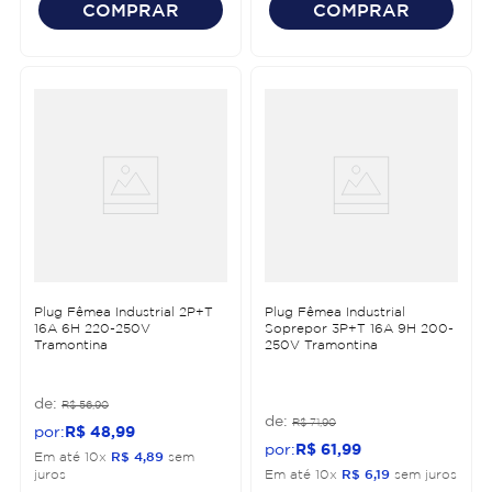
COMPRAR
COMPRAR
Plug Fêmea Industrial 2P+T
Plug Fêmea Industrial
16A 6H 220-250V
Soprepor 3P+T 16A 9H 200-
Tramontina
250V Tramontina
R$
56
,
90
R$
71
,
90
R$
48
,
99
R$
61
,
99
Em até
10
x
R$
4
,
89
sem
juros
Em até
10
x
R$
6
,
19
sem juros