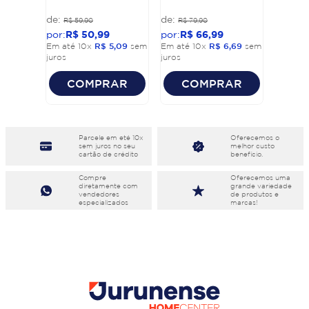
R$
59
,
90
R$
79
,
90
R$
50
,
99
R$
66
,
99
Em até
10
x
R$
5
,
09
sem
Em até
10
x
R$
6
,
69
sem
juros
juros
COMPRAR
COMPRAR
Parcele em eté 10x
Oferecemos o
sem juros no seu
melhor custo
cartão de crédito
benefício.
Compre
Oferecemos uma
diretamente com
grande variedade
vendedores
de produtos e
especializados
marcas!