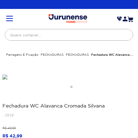
Quero comprar...
Ferragens E Fixação
FECHADURAS
FECHADURAS
Fechadura WC Alavanca
Cromada Silvana
Fechadura WC Alavanca Cromada Silvana
:
3939
R$
49
,
90
R$
42
,
99