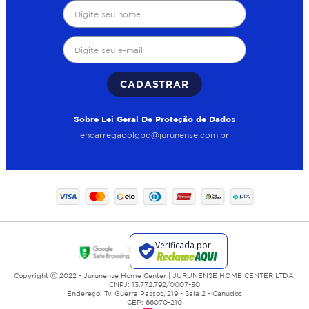
CADASTRAR
Sobre Lei Geral De Proteção de Dados
encarregadolgpd@jurunense.com.br
Copyright Ⓒ 2022 - Jurunense Home Center | JURUNENSE HOME CENTER LTDA|
CNPJ: 13.772.792/0007-50
Endereço: Tv. Guerra Passos, 219 - Sala 2 - Canudos
CEP: 66070-210