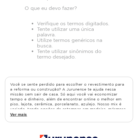
O que eu devo fazer?
Verifique os termos digitados.
Tente utilizar uma única
palavra.
Utilize termos genéricos na
busca.
Tente utilizar sinônimos do
termo desejado.
Você se sente perdido para escolher o revestimento para
a reforma ou construção? A Jurunense te ajuda nessa
missão sem sair de casa. Só aqui você vai economizar
tempo e dinheiro, além de encontrar online o melhor em
piso, lajota, cerâmica, porcelanato, azulejo. Nosso mix é
variado, tendo opções de estampas em madeira, mármore,
granito, cimento, geométrico, e muito mais Confira as
Ver mais
opções de piso para banheiro e demais ambientes, como
cozinha, quarto, sala de estar.