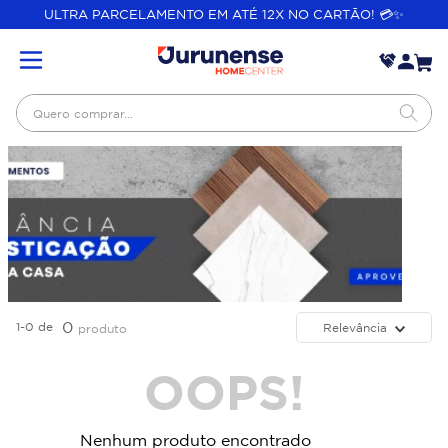
ULTRA PARCELAMENTO EM ATÉ 12X NO CARTÃO! 💳✨
Quero comprar...
0
1-0
de
Relevância
produto
OOPS!
Nenhum produto encontrado