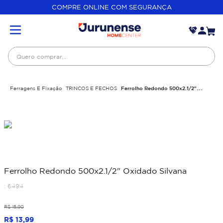
COMPRE ONLINE COM SEGURANÇA
Quero comprar...
Ferragens E Fixação
TRINCOS E FECHOS
Ferrolho Redondo 500x2.1/2"
Oxidado Silvana
Ferrolho Redondo 500x2.1/2" Oxidado Silvana
:
6494
R$
15
,
90
R$
13
,
99