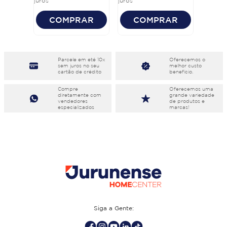
juros
juros
COMPRAR
COMPRAR
Parcele em eté 10x
Oferecemos o
sem juros no seu
melhor custo
cartão de crédito
benefício.
Compre
Oferecemos uma
diretamente com
grande variedade
vendedores
de produtos e
especializados
marcas!
Siga a Gente: