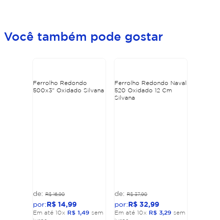
Você também pode gostar
Ferrolho Redondo
Ferrolho Redondo Naval
500x3" Oxidado Silvana
520 Oxidado 12 Cm
Silvana
R$
16
,
90
R$
37
,
90
R$
14
,
99
R$
32
,
99
Em até
10
x
R$
1
,
49
sem
Em até
10
x
R$
3
,
29
sem