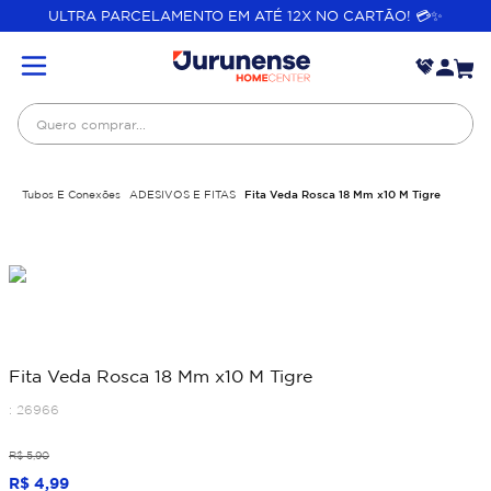
ULTRA PARCELAMENTO EM ATÉ 12X NO CARTÃO! 💳✨
Quero comprar...
Tubos E Conexões
ADESIVOS E FITAS
Fita Veda Rosca 18 Mm x10 M Tigre
Fita Veda Rosca 18 Mm x10 M Tigre
:
26966
R$
5
,
90
R$
4
,
99