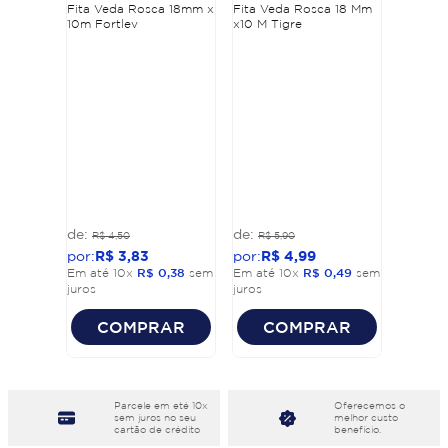
Fita Veda Rosca 18mm x
Fita Veda Rosca 18 Mm
10m Fortlev
x10 M Tigre
R$
4
,
50
R$
5
,
90
R$
3
,
83
R$
4
,
99
Em até
10
x
R$
0
,
38
sem
Em até
10
x
R$
0
,
49
sem
juros
juros
COMPRAR
COMPRAR
Parcele em eté 10x
Oferecemos o
sem juros no seu
melhor custo
cartão de crédito
benefício.