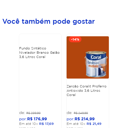
Você também pode gostar
-
14%
Fundo Sintético
Nivelador Branco Galão
3,6 Litros Coral
Zarcão Coralit Proferro
Antioxido 3,6 Litros
Coral
R$
209
,
90
R$
249
,
90
R$
176
,
99
R$
214
,
99
Em até
10
x
R$
17
,
69
Em até
10
x
R$
21
,
49