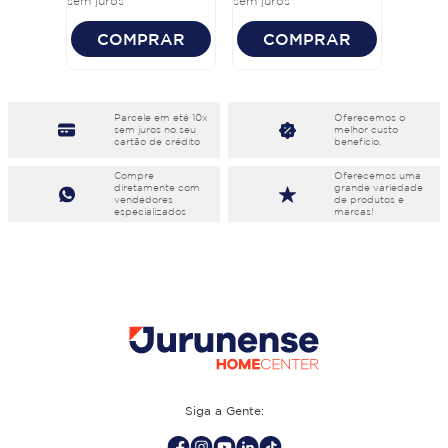
sem juros
sem juros
COMPRAR
COMPRAR
Parcele em eté 10x
Oferecemos o
sem juros no seu
melhor custo
cartão de crédito
benefício.
Compre
Oferecemos uma
diretamente com
grande variedade
vendedores
de produtos e
especializados
marcas!
Siga a Gente: