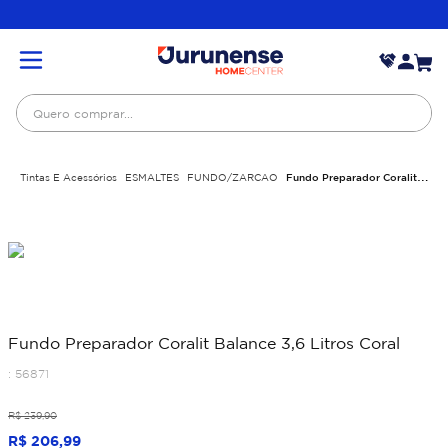
Quero comprar...
Tintas E Acessórios
ESMALTES
FUNDO/ZARCAO
Fundo Preparador Coralit
Balance 3,6 Litros Coral
Fundo Preparador Coralit Balance 3,6 Litros Coral
:
56871
R$
239
,
90
R$
206
,
99