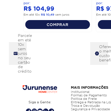
R$
104
,
99
R$
9
Em até
10
x
R$
10
,
49
sem juros
Em até
10
COMPRAR
Parcele
em eté
10x
Ofere
sem
o mel
juros
custo
no seu
benefí
cartão
de
crédito
MAIS INFORMAÇÕES
Institucional
Formas de Pagamento
Política de Frete
Siga a Gente:
Entrega e Retirada na Lo
Troca e Devolução
Segurança e Privacidade