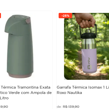
-
25%
 Térmica Tramontina Exata
Garrafa Térmica Isomax 1 Li
stico Verde com Ampola de
Roxo Nautika
Litro
39
,
90
R$
139
,
90