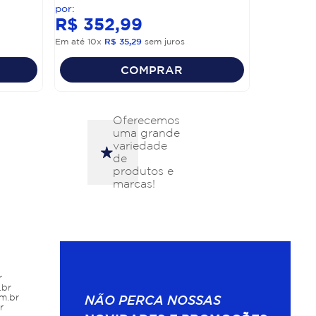
R$
352
,
99
Em até
10
x
R$
35
,
29
sem juros
COMPRAR
Oferecemos
uma grande
variedade
de
produtos e
marcas!
r
.br
m.br
NÃO PERCA NOSSAS
r