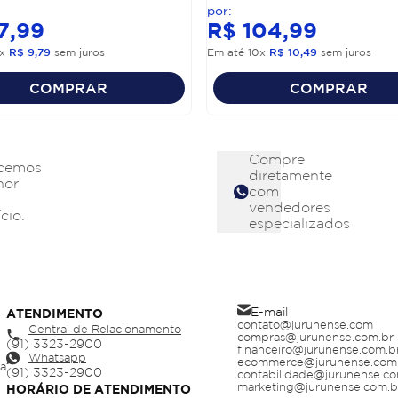
7
,
99
R$
104
,
99
x
R$
9
,
79
sem juros
Em até
10
x
R$
10
,
49
sem juros
COMPRAR
COMPRAR
Compre
cemos
diretamente
hor
com
vendedores
cio.
especializados
E-mail
ATENDIMENTO
contato@jurunense.com
Central de Relacionamento
compras@jurunense.com.br
financeiro@jurunense.com.b
Whatsapp
ecommerce@jurunense.com
ja
contabilidade@jurunense.co
marketing@jurunense.com.b
HORÁRIO DE ATENDIMENTO