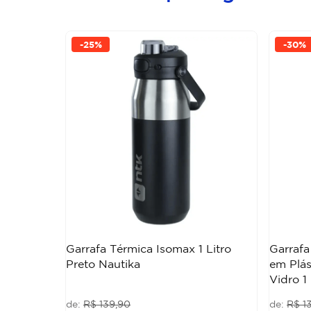
-
25%
-
30%
Garrafa Térmica Isomax 1 Litro
Garrafa
Preto Nautika
em Plá
Vidro 1 
R$
139
,
90
R$
1