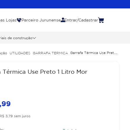
as Lojas
Parceiro Jurunense
Entrar/Cadastrar
iais de construção
Garrafa Térmica Use Preto 1
ação
UTILIDADES
GARRAFA TERMICA
 Térmica Use Preto 1 Litro Mor
,
99
R$
3
,
79
sem juros
e: