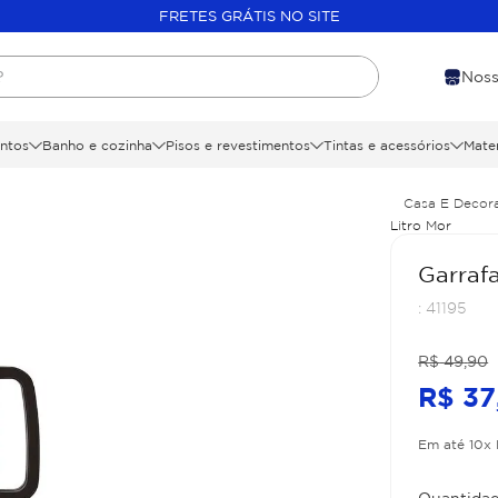
FRETES GRÁTIS NO SITE
?
Noss
ntos
Banho e cozinha
Pisos e revestimentos
Tintas e acessórios
Mater
Casa E Decor
Litro Mor
Garrafa
:
41195
R$
49
,
90
R$
37
Em até
10
x
Quantidad