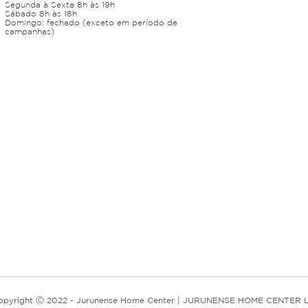
Segunda à Sexta 8h às 19h
Sábado 8h às 18h
Domingo: fechado (exceto em período de
campanhas)
opyright Ⓒ 2022 - Jurunense Home Center | JURUNENSE HOME CENTER L