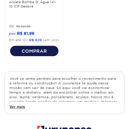
Alicate Bomba D' Água 141-
10 ICP Gedore
R$
202
,
90
R$
81
,
99
Em até
10
x
R$
8
,
19
sem juros
COMPRAR
Você se sente perdido para escolher o revestimento para
a reforma ou construção? A Jurunense te ajuda nessa
missão sem sair de casa. Só aqui você vai economizar
tempo e dinheiro, além de encontrar online o melhor em
piso, lajota, cerâmica, porcelanato, azulejo. Nosso mix é
variado, tendo opções de estampas em madeira, mármore,
granito, cimento, geométrico, e muito mais Confira as
Ver mais
opções de piso para banheiro e demais ambientes, como
cozinha, quarto, sala de estar.