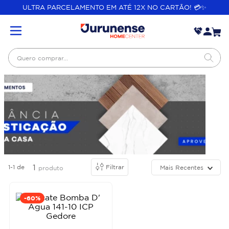
ULTRA PARCELAMENTO EM ATÉ 12X NO CARTÃO! 💳✨
Quero comprar...
1
1-1
de
Filtrar
Mais Recentes
produto
-
60%