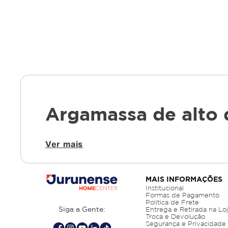
Argamassa de alto 
Ver mais
A qualidade da argamassa influencia diret
resistência, aderência e tecnologia, adeq
modelos e formulações para garantir o me
curadoria técnica voltada à confiabilidade 
MAIS INFORMAÇÕES
Institucional
Formas de Pagamento
Argamassa quartzolit c3: 
Política de Frete
Siga a Gente:
Entrega e Retirada na Lo
Troca e Devolução
Segurança e Privacidade