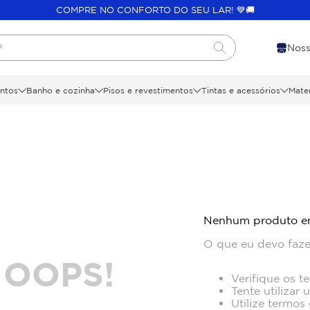
COMPRE NO CONFORTO DO SEU LAR! 💙🚚
?
Noss
ntos
Banho e cozinha
Pisos e revestimentos
Tintas e acessórios
Mater
Nenhum produto e
O que eu devo faze
OOPS!
Verifique os t
Tente utilizar 
Utilize termos