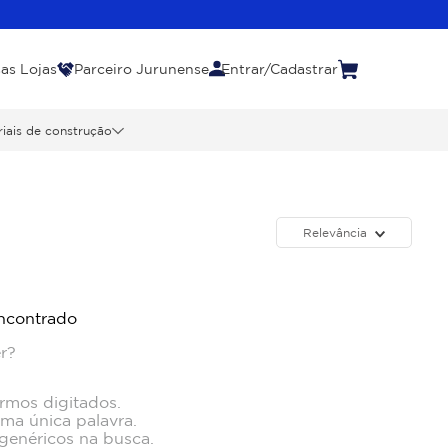
as Lojas
Parceiro Jurunense
Entrar/Cadastrar
iais de construção
Relevância
ncontrado
r?
ermos digitados.
uma única palavra.
 genéricos na busca.