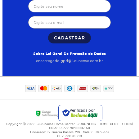
CADASTRAR
Sobre Lei Geral De Proteção de Dados
encarregadolgpd@jurunense.com.br
Copyright Ⓒ 2022 - Jurunense Home Center | JURUNENSE HOME CENTER LTDA|
CNPJ: 13.772.792/0007-50
Endereço: Tv. Guerra Passos, 219 - Sala 2 - Canudos
CEP: 66070-210