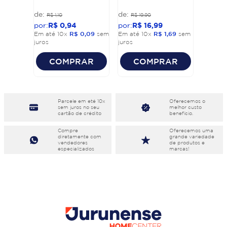
R$
1
,
10
R$
19
,
90
R$
0
,
94
R$
16
,
99
Em até
10
x
R$
0
,
09
sem
Em até
10
x
R$
1
,
69
sem
juros
juros
COMPRAR
COMPRAR
Parcele em eté 10x
Oferecemos o
sem juros no seu
melhor custo
cartão de crédito
benefício.
Compre
Oferecemos uma
diretamente com
grande variedade
vendedores
de produtos e
especializados
marcas!