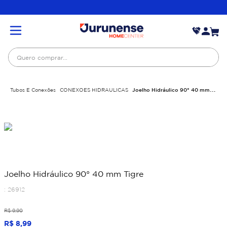
Quero comprar...
Tubos E Conexões
CONEXOES HIDRAULICAS
Joelho Hidráulico 90° 40 mm
Tigre
Joelho Hidráulico 90° 40 mm Tigre
:
26912
R$
9
,
90
R$
8
,
99