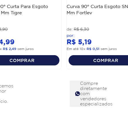
0° Curta Para Esgoto
Curva 90° Curta Esgoto S
 Mm Tigre
Mm Fortlev
8
,
90
R$
6
,
30
4
,
99
R$
5
,
19
x
R$
2
,
49
sem juros
Em até
10
x
R$
0
,
51
sem juros
COMPRAR
COMPRAR
Compre
cemos
diretamente
hor
com
vendedores
cio.
especializados