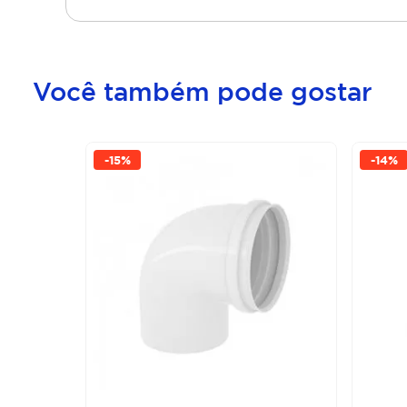
Você também pode gostar
-
15%
-
14%