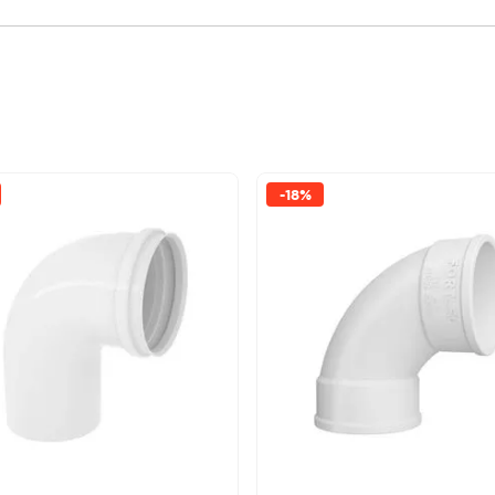
-
18%