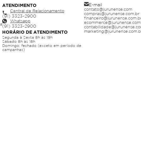
E-mail
ATENDIMENTO
contato@jurunense.com
Central de Relacionamento
compras@jurunense.com.br
financeiro@jurunense.com.b
Whatsapp
ecommerce@jurunense.com
ja
contabilidade@jurunense.co
marketing@jurunense.com.b
HORÁRIO DE ATENDIMENTO
Segunda à Sexta 8h às 19h
Sábado 8h às 18h
Domingo: fechado (exceto em período de
campanhas)