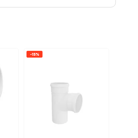
-
15%