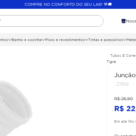
COMPRE NO CONFORTO DO SEU LAR! 💙🚚
?
Noss
ntos
Banho e cozinha
Pisos e revestimentos
Tintas e acessórios
Mater
Tubos E Cone
Tigre
Junção
:
27010
R$
26
,
90
R$
22
Em até
10
x
Quantidad