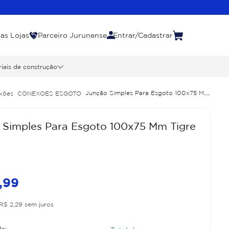
as Lojas
Parceiro Jurunense
Entrar/Cadastrar
iais de construção
Junção Simples Para Esgoto 100x75 Mm
xões
CONEXOES ESGOTO
 Simples Para Esgoto 100x75 Mm Tigre
,
99
R$
2
,
29
sem juros
e: