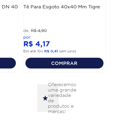
N DN 40
Tê Para Esgoto 40x40 Mm Tigre
R$
4
,
90
R$
4
,
17
Em até
10
x
R$
0
,
41
sem juros
COMPRAR
Oferecemos
uma grande
variedade
de
produtos e
marcas!