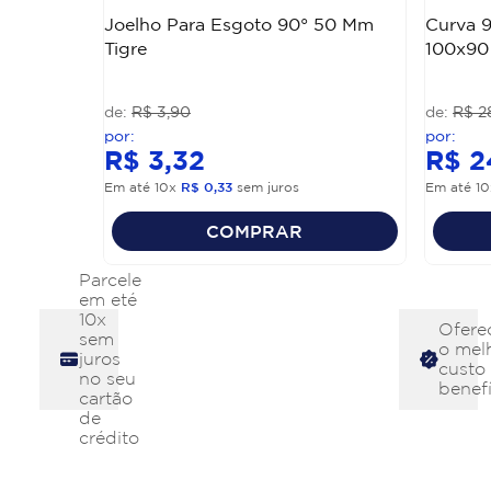
Joelho Para Esgoto 90° 50 Mm
Curva 9
Tigre
100x90
R$
3
,
90
R$
2
R$
3
,
32
R$
2
Em até
10
x
R$
0
,
33
sem juros
Em até
10
COMPRAR
Parcele
em eté
10x
Ofere
sem
o mel
juros
custo
no seu
benefí
cartão
de
crédito