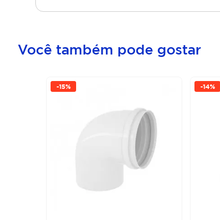
Você também pode gostar
-
15%
-
14%