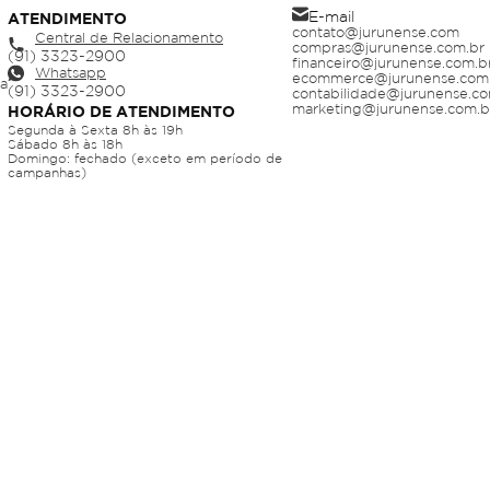
E-mail
ATENDIMENTO
contato@jurunense.com
Central de Relacionamento
compras@jurunense.com.br
financeiro@jurunense.com.b
Whatsapp
ecommerce@jurunense.com
ja
contabilidade@jurunense.co
marketing@jurunense.com.b
HORÁRIO DE ATENDIMENTO
Segunda à Sexta 8h às 19h
Sábado 8h às 18h
Domingo: fechado (exceto em período de
campanhas)