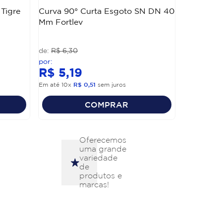
Tigre
Curva 90° Curta Esgoto SN DN 40
Mm Fortlev
R$
6
,
30
R$
5
,
19
Em até
10
x
R$
0
,
51
sem juros
COMPRAR
Oferecemos
uma grande
variedade
de
produtos e
marcas!