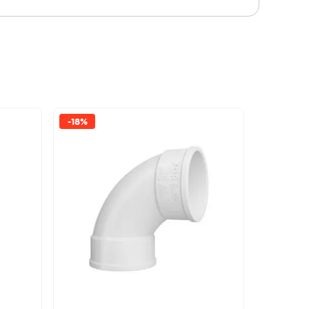
-
18%