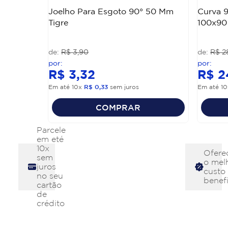
Joelho Para Esgoto 90° 50 Mm
Curva 9
Tigre
100x90
R$
3
,
90
R$
2
R$
3
,
32
R$
2
Em até
10
x
R$
0
,
33
sem juros
Em até
10
COMPRAR
Parcele
em eté
10x
Ofere
sem
o mel
juros
custo
no seu
benefí
cartão
de
crédito