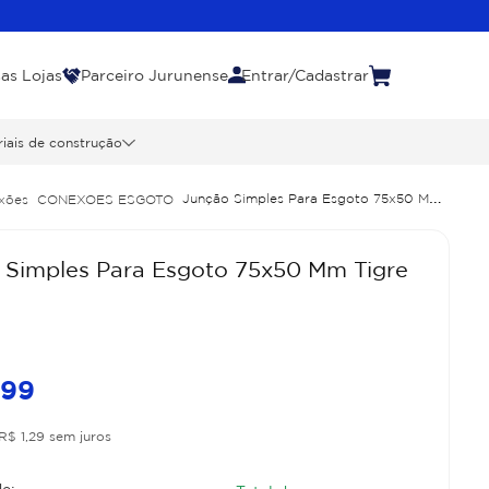
as Lojas
Parceiro Jurunense
Entrar/Cadastrar
iais de construção
Junção Simples Para Esgoto 75x50 Mm
xões
CONEXOES ESGOTO
 Simples Para Esgoto 75x50 Mm Tigre
,
99
R$
1
,
29
sem juros
e: