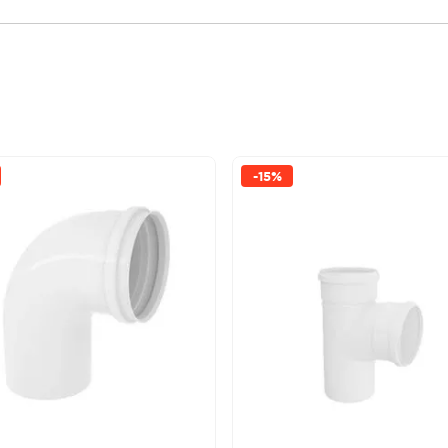
-
15%