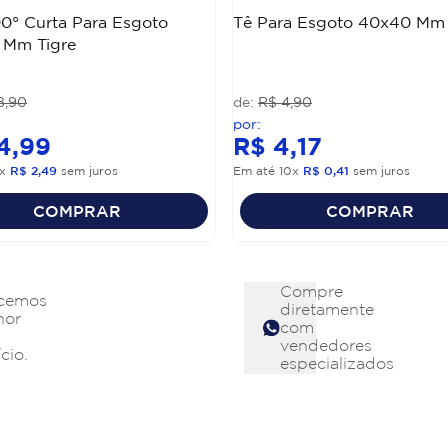
0° Curta Para Esgoto
Tê Para Esgoto 40x40 Mm 
 Mm Tigre
8
,
90
R$
4
,
90
4
,
99
R$
4
,
17
x
R$
2
,
49
sem juros
Em até
10
x
R$
0
,
41
sem juros
COMPRAR
COMPRAR
Compre
cemos
diretamente
hor
com
vendedores
cio.
especializados