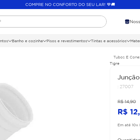
COMPRE NO CONFORTO DO SEU LAR! 💙🚚
?
Noss
ntos
Banho e cozinha
Pisos e revestimentos
Tintas e acessórios
Mater
Tubos E Cone
Tigre
Junção
:
27007
R$
14
,
90
R$
12
Em até
10
x
Quantidad