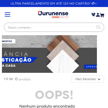
ULTRA PARCELAMENTO EM ATÉ 12X NO CARTÃO! 💳✨
Quero comprar...
0
1-0
de
Mais Recentes
produto
OOPS!
Nenhum produto encontrado