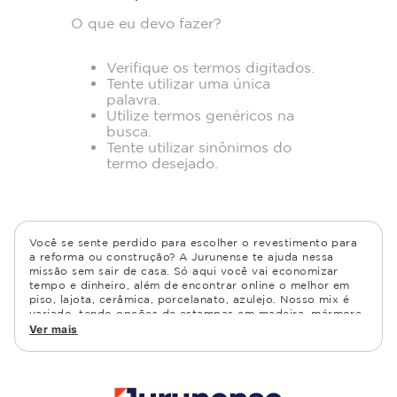
O que eu devo fazer?
Verifique os termos digitados.
Tente utilizar uma única
palavra.
Utilize termos genéricos na
busca.
Tente utilizar sinônimos do
termo desejado.
Você se sente perdido para escolher o revestimento para
a reforma ou construção? A Jurunense te ajuda nessa
missão sem sair de casa. Só aqui você vai economizar
tempo e dinheiro, além de encontrar online o melhor em
piso, lajota, cerâmica, porcelanato, azulejo. Nosso mix é
variado, tendo opções de estampas em madeira, mármore,
granito, cimento, geométrico, e muito mais Confira as
Ver mais
opções de piso para banheiro e demais ambientes, como
cozinha, quarto, sala de estar.