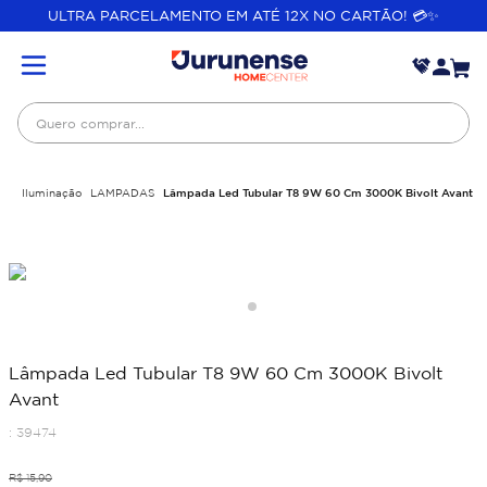
ULTRA PARCELAMENTO EM ATÉ 12X NO CARTÃO! 💳✨
Quero comprar...
Iluminação
LAMPADAS
Lâmpada Led Tubular T8 9W 60 Cm 3000K Bivolt Avant
Lâmpada Led Tubular T8 9W 60 Cm 3000K Bivolt
Avant
:
39474
R$
15
,
90