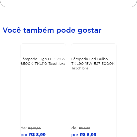
Você também pode gostar
Lâmpada High LED 20W
Lâmpada Led Bulbo
6500K TKL110 Taschibra
TKL90 15W E27 3000K
Taschibra
R$
10
,
90
R$
6
,
90
R$
8
,
99
R$
5
,
99