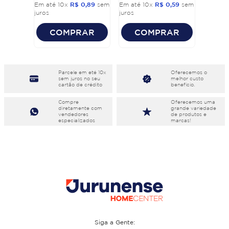
Em até
10
x
R$
0
,
89
sem
Em até
10
x
R$
0
,
59
sem
juros
juros
COMPRAR
COMPRAR
Parcele em eté 10x
Oferecemos o
sem juros no seu
melhor custo
cartão de crédito
benefício.
Compre
Oferecemos uma
diretamente com
grande variedade
vendedores
de produtos e
especializados
marcas!
Siga a Gente: