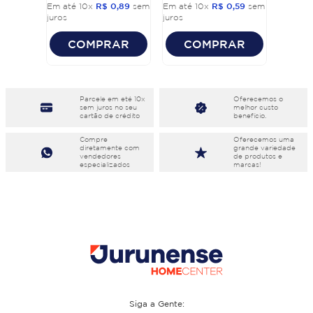
Em até
10
x
R$
0
,
89
sem
Em até
10
x
R$
0
,
59
sem
juros
juros
COMPRAR
COMPRAR
Parcele em eté 10x
Oferecemos o
sem juros no seu
melhor custo
cartão de crédito
benefício.
Compre
Oferecemos uma
diretamente com
grande variedade
vendedores
de produtos e
especializados
marcas!
Siga a Gente: