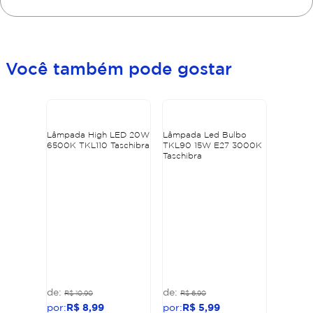
Você também pode gostar
Lâmpada High LED 20W
Lâmpada Led Bulbo
6500K TKL110 Taschibra
TKL90 15W E27 3000K
Taschibra
R$
10
,
90
R$
6
,
90
R$
8
,
99
R$
5
,
99