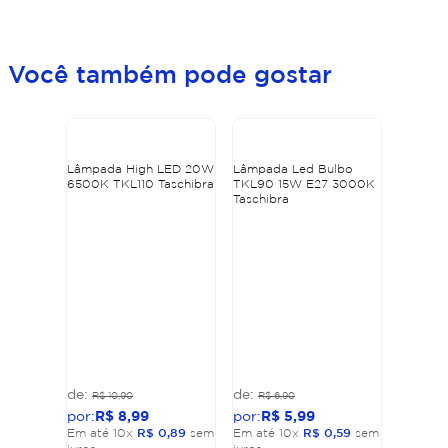
Você também pode gostar
Lâmpada High LED 20W
Lâmpada Led Bulbo
6500K TKL110 Taschibra
TKL90 15W E27 3000K
Taschibra
R$
10
,
90
R$
6
,
90
R$
8
,
99
R$
5
,
99
Em até
10
x
R$
0
,
89
sem
Em até
10
x
R$
0
,
59
sem