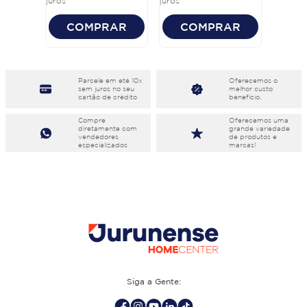
juros
juros
COMPRAR
COMPRAR
Parcele em eté 10x
Oferecemos o
sem juros no seu
melhor custo
cartão de crédito
benefício.
Compre
Oferecemos uma
diretamente com
grande variedade
vendedores
de produtos e
especializados
marcas!
Siga a Gente: