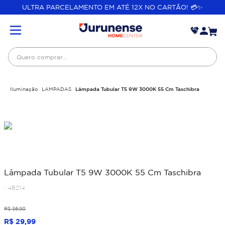
ULTRA PARCELAMENTO EM ATÉ 12X NO CARTÃO! 💳✨
Quero comprar...
Iluminação
LAMPADAS
Lâmpada Tubular T5 9W 3000K 55 Cm Taschibra
Lâmpada Tubular T5 9W 3000K 55 Cm Taschibra
:
48214
R$
36
,
90
R$
29
,
99