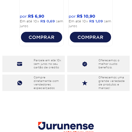
R$
6
,
90
R$
10
,
90
Em até
10
x
R$
0
,
69
sem
Em até
10
x
R$
1
,
09
sem
juros
juros
COMPRAR
COMPRAR
Parcele em eté 10x
Oferecemos o
sem juros no seu
melhor custo
cartão de crédito
benefício.
Compre
Oferecemos uma
diretamente com
grande variedade
vendedores
de produtos e
especializados
marcas!