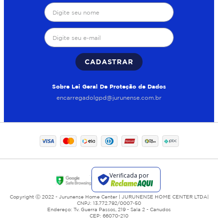
CADASTRAR
Sobre Lei Geral De Proteção de Dados
encarregadolgpd@jurunense.com.br
Copyright Ⓒ 2022 - Jurunense Home Center | JURUNENSE HOME CENTER LTDA|
CNPJ: 13.772.792/0007-50
Endereço: Tv. Guerra Passos, 219 - Sala 2 - Canudos
CEP: 66070-210