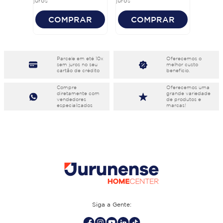
juros
juros
COMPRAR
COMPRAR
Parcele em eté 10x
Oferecemos o
sem juros no seu
melhor custo
cartão de crédito
benefício.
Compre
Oferecemos uma
diretamente com
grande variedade
vendedores
de produtos e
especializados
marcas!
Siga a Gente: