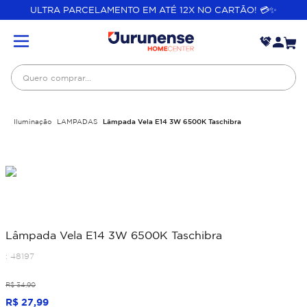
ULTRA PARCELAMENTO EM ATÉ 12X NO CARTÃO! 💳✨
Quero comprar...
Iluminação
LAMPADAS
Lâmpada Vela E14 3W 6500K Taschibra
Lâmpada Vela E14 3W 6500K Taschibra
:
48197
R$
34
,
90
R$
27
,
99