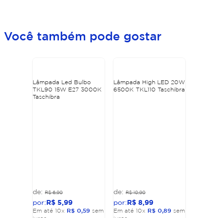
Você também pode gostar
Lâmpada Led Bulbo
Lâmpada High LED 20W
TKL90 15W E27 3000K
6500K TKL110 Taschibra
Taschibra
R$
6
,
90
R$
10
,
90
R$
5
,
99
R$
8
,
99
Em até
10
x
R$
0
,
59
sem
Em até
10
x
R$
0
,
89
sem