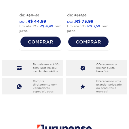
R$
54
,
90
R$
87
,
90
R$
44
,
99
R$
75
,
99
Em até
10
x
R$
4
,
49
sem
Em até
10
x
R$
7
,
59
sem
juros
juros
COMPRAR
COMPRAR
Parcele em eté 10x
Oferecemos o
sem juros no seu
melhor custo
cartão de crédito
benefício.
Compre
Oferecemos uma
diretamente com
grande variedade
vendedores
de produtos e
especializados
marcas!