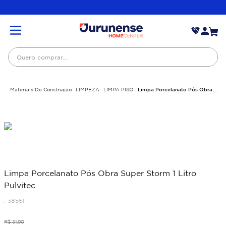
Quero comprar...
Materiais De Construção
LIMPEZA
LIMPA PISO
Limpa Porcelanato Pós Obra
Super Storm 1 Litro Pulvitec
Limpa Porcelanato Pós Obra Super Storm 1 Litro
Pulvitec
:
38551
R$
31
,
90