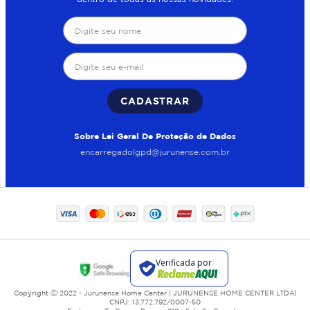
CADASTRAR
Sobre Lei Geral De Proteção de Dados
encarregadolgpd@jurunense.com.br
Copyright Ⓒ 2022 - Jurunense Home Center | JURUNENSE HOME CENTER LTDA|
CNPJ: 13.772.792/0007-50