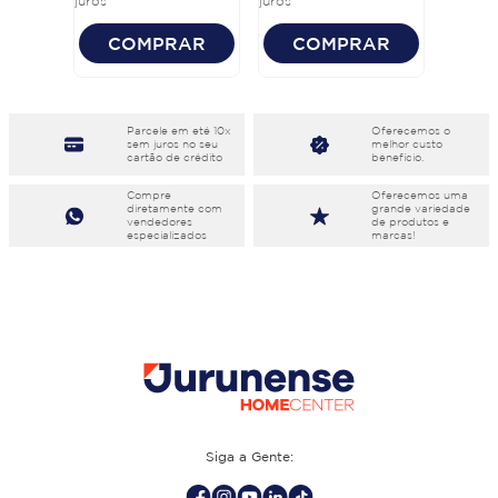
juros
juros
COMPRAR
COMPRAR
Parcele em eté 10x
Oferecemos o
sem juros no seu
melhor custo
cartão de crédito
benefício.
Compre
Oferecemos uma
diretamente com
grande variedade
vendedores
de produtos e
especializados
marcas!
Siga a Gente: