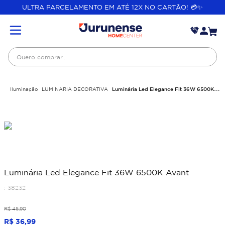
ULTRA PARCELAMENTO EM ATÉ 12X NO CARTÃO! 💳✨
Quero comprar...
Iluminação
LUMINARIA DECORATIVA
Luminária Led Elegance Fit 36W 6500K
Avant
Luminária Led Elegance Fit 36W 6500K Avant
:
38232
R$
45
,
90
R$
36
,
99