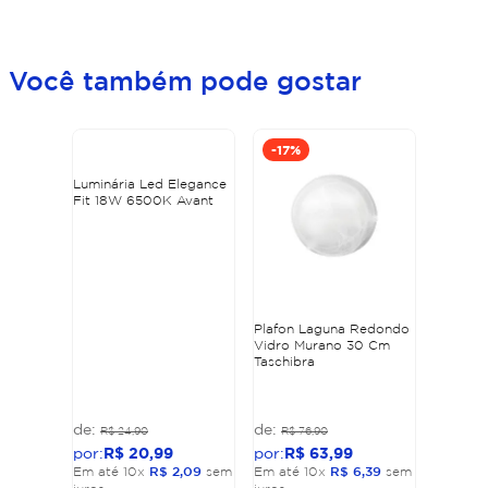
Você também pode gostar
-
17%
Luminária Led Elegance
Fit 18W 6500K Avant
Plafon Laguna Redondo
Vidro Murano 30 Cm
Taschibra
R$
24
,
90
R$
76
,
90
R$
20
,
99
R$
63
,
99
Em até
10
x
R$
2
,
09
sem
Em até
10
x
R$
6
,
39
sem