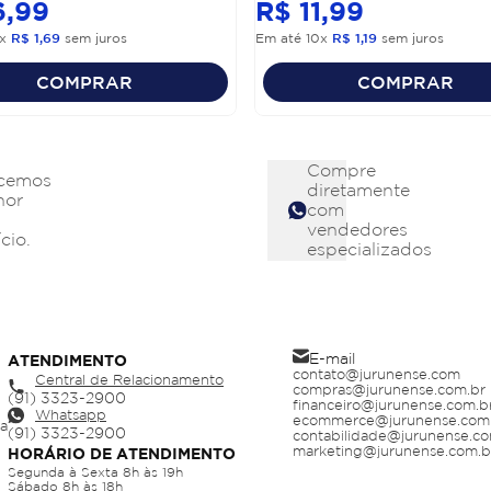
6
,
99
R$
11
,
99
x
R$
1
,
69
sem juros
Em até
10
x
R$
1
,
19
sem juros
COMPRAR
COMPRAR
Compre
cemos
diretamente
hor
com
vendedores
cio.
especializados
E-mail
ATENDIMENTO
contato@jurunense.com
Central de Relacionamento
compras@jurunense.com.br
financeiro@jurunense.com.b
Whatsapp
ecommerce@jurunense.com
ja
contabilidade@jurunense.co
marketing@jurunense.com.b
HORÁRIO DE ATENDIMENTO
Segunda à Sexta 8h às 19h
Sábado 8h às 18h