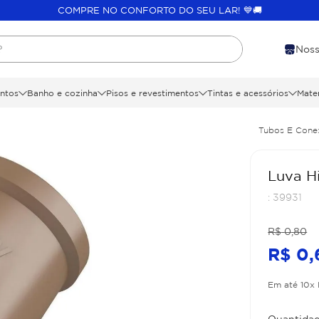
COMPRE NO CONFORTO DO SEU LAR! 💙🚚
?
Noss
ntos
Banho e cozinha
Pisos e revestimentos
Tintas e acessórios
Mater
Tubos E Cone
Luva H
:
39931
R$
0
,
80
R$
0
,
Em até
10
x
Quantidad