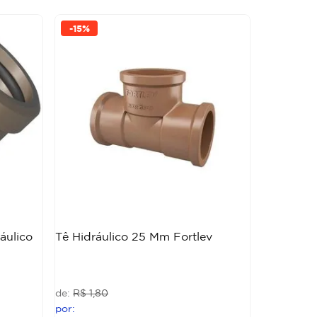
-
15%
áulico
Tê Hidráulico 25 Mm Fortlev
R$
1
,
80