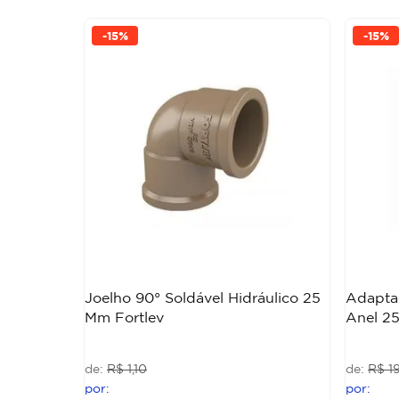
-
15%
-
15%
Joelho 90° Soldável Hidráulico 25
Adapta
Mm Fortlev
Anel 2
R$
1
,
10
R$
1