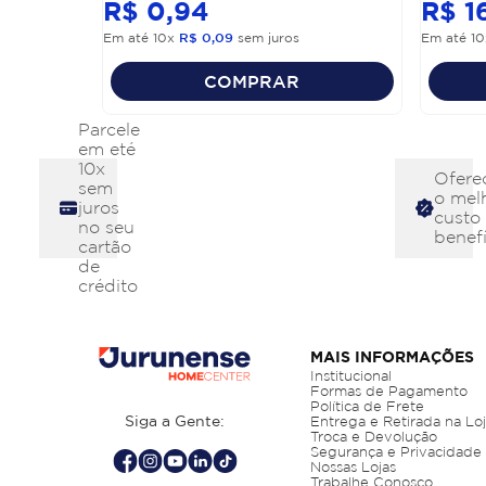
R$
0
,
94
R$
1
Em até
10
x
R$
0
,
09
sem juros
Em até
10
COMPRAR
Parcele
em eté
10x
Ofere
sem
o mel
juros
custo
no seu
benefí
cartão
de
crédito
MAIS INFORMAÇÕES
Institucional
Formas de Pagamento
Política de Frete
Siga a Gente:
Entrega e Retirada na Lo
Troca e Devolução
Segurança e Privacidade
Nossas Lojas
Trabalhe Conosco