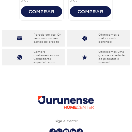
juros
juros
COMPRAR
COMPRAR
Parcele em eté 10x
Oferecemos o
sem juros no seu
melhor custo
cartão de crédito
benefício.
Compre
Oferecemos uma
diretamente com
grande variedade
vendedores
de produtos e
especializados
marcas!
Siga a Gente: