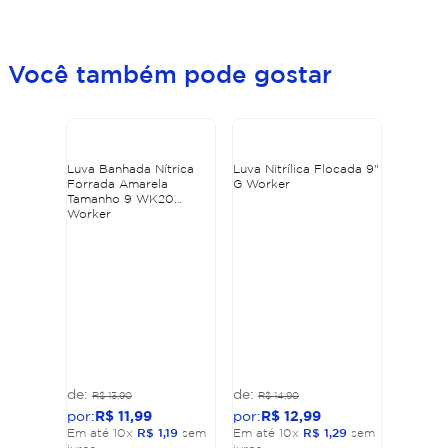
Você também pode gostar
Luva Banhada Nítrica
Luva Nitrílica Flocada 9"
Forrada Amarela
G Worker
Tamanho 9 WK20
Worker
R$
13
,
90
R$
14
,
90
R$
11
,
99
R$
12
,
99
Em até
10
x
R$
1
,
19
sem
Em até
10
x
R$
1
,
29
sem