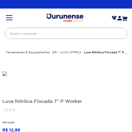
Quero comprar...
Ferramentas E Equipamentos
EPI
LUVA NITRICA
Luva Nitrílica Flocada 7" P
Worker
Luva Nitrílica Flocada 7" P Worker
:
37379
R$
14
,
90
R$
12
,
99