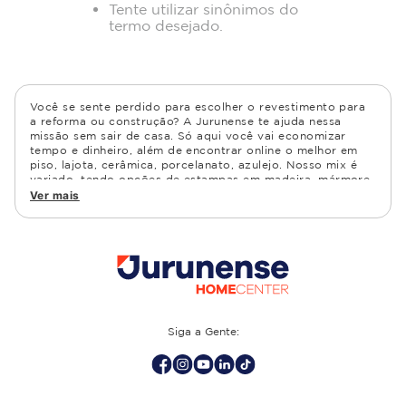
Tente utilizar sinônimos do
termo desejado.
Você se sente perdido para escolher o revestimento para
a reforma ou construção? A Jurunense te ajuda nessa
missão sem sair de casa. Só aqui você vai economizar
tempo e dinheiro, além de encontrar online o melhor em
piso, lajota, cerâmica, porcelanato, azulejo. Nosso mix é
variado, tendo opções de estampas em madeira, mármore,
granito, cimento, geométrico, e muito mais Confira as
Ver mais
opções de piso para banheiro e demais ambientes, como
cozinha, quarto, sala de estar.
Siga a Gente: