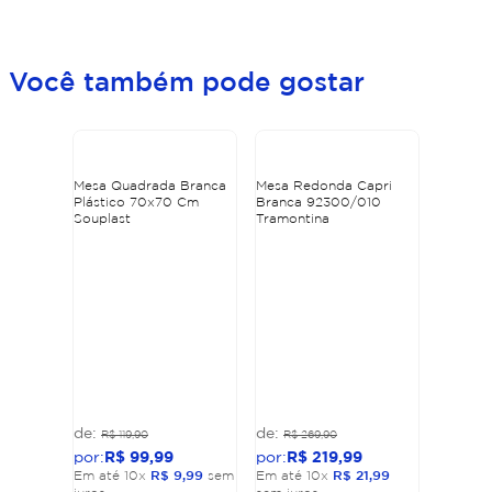
Você também pode gostar
Mesa Quadrada Branca
Mesa Redonda Capri
Plástico 70x70 Cm
Branca 92300/010
Souplast
Tramontina
R$
119
,
90
R$
269
,
90
R$
99
,
99
R$
219
,
99
Em até
10
x
R$
9
,
99
sem
Em até
10
x
R$
21
,
99