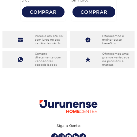
juros
sem juros
COMPRAR
COMPRAR
Parcele em eté 10x
Oferecemos o
sem juros no seu
melhor custo
cartão de crédito
benefício.
Compre
Oferecemos uma
diretamente com
grande variedade
vendedores
de produtos e
especializados
marcas!
Siga a Gente: