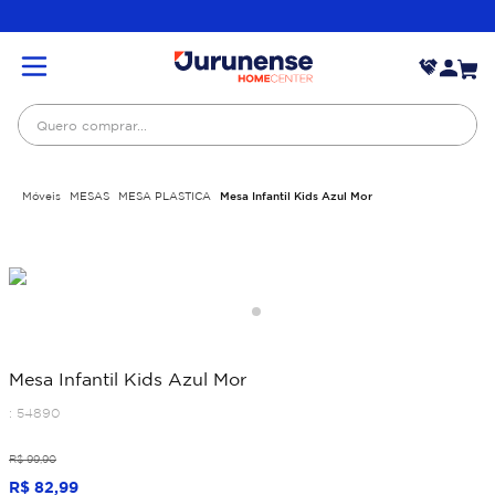
Quero comprar...
Móveis
MESAS
MESA PLASTICA
Mesa Infantil Kids Azul Mor
Mesa Infantil Kids Azul Mor
:
54890
R$
99
,
90
R$
82
,
99