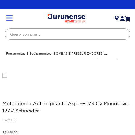
Quero comprar...
Ferramentas E Equipamentos
BOMBAS E PRESSURIZADORES
BOMBA CENTRIFUGA
Motobomba Autoaspirante Asp-98 1/3 Cv Monofásica 127V
Schneider
Motobomba Autoaspirante Asp-98 1/3 Cv Monofásica
127V Schneider
:
42582
R$
949
,
90