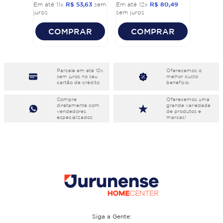
Em até
11
x
R$
53
,
63
sem
Em até
12
x
R$
80
,
49
juros
sem juros
COMPRAR
COMPRAR
Parcele em eté 10x
Oferecemos o
sem juros no seu
melhor custo
cartão de crédito
benefício.
Compre
Oferecemos uma
diretamente com
grande variedade
vendedores
de produtos e
especializados
marcas!
Siga a Gente: