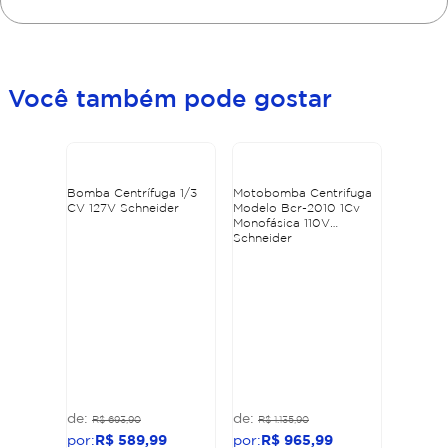
Você também pode gostar
Bomba Centrífuga 1/3
Motobomba Centrifuga
CV 127V Schneider
Modelo Bcr-2010 1Cv
Monofásica 110V
Schneider
R$
693
,
90
R$
1
.
135
,
90
R$
589
,
99
R$
965
,
99