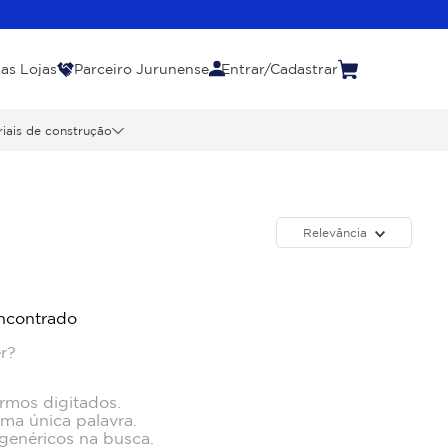
as Lojas
Parceiro Jurunense
Entrar/Cadastrar
iais de construção
Relevância
ncontrado
r?
ermos digitados.
uma única palavra.
 genéricos na busca.