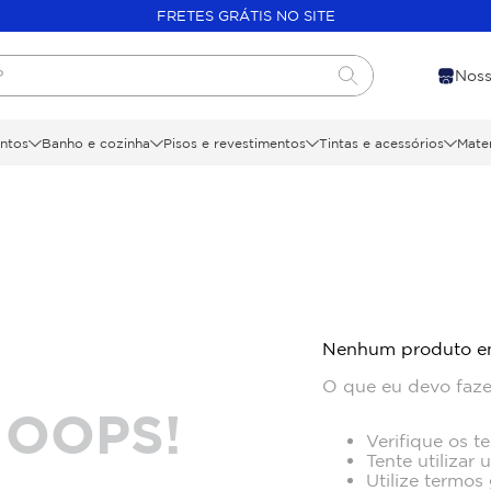
FRETES GRÁTIS NO SITE
?
Noss
ntos
Banho e cozinha
Pisos e revestimentos
Tintas e acessórios
Mater
Nenhum produto e
O que eu devo faze
OOPS!
Verifique os t
Tente utilizar 
Utilize termos