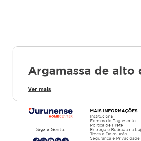
Argamassa de alto 
Ver mais
A qualidade da argamassa influencia diret
resistência, aderência e tecnologia, adeq
modelos e formulações para garantir o me
curadoria técnica voltada à confiabilidade 
MAIS INFORMAÇÕES
Institucional
Formas de Pagamento
Argamassa quartzolit c3: 
Política de Frete
Siga a Gente:
Entrega e Retirada na Lo
Troca e Devolução
Segurança e Privacidade