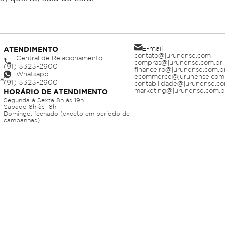
E-mail
ATENDIMENTO
contato@jurunense.com
Central de Relacionamento
compras@jurunense.com.br
financeiro@jurunense.com.b
Whatsapp
ecommerce@jurunense.com
ja
contabilidade@jurunense.co
marketing@jurunense.com.b
HORÁRIO DE ATENDIMENTO
Segunda à Sexta 8h às 19h
Sábado 8h às 18h
Domingo: fechado (exceto em período de
campanhas)