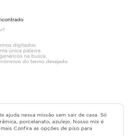
ncontrado
r?
ermos digitados.
uma única palavra.
 genéricos na busca.
 sinônimos do termo desejado.
e ajuda nessa missão sem sair de casa. Só
râmica, porcelanato, azulejo. Nosso mix é
mais Confira as opções de piso para