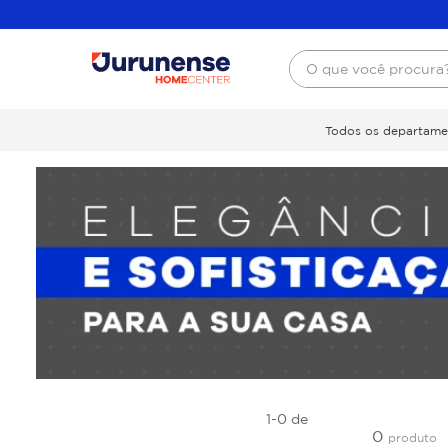
O que você procura
Todos os departame
1-0
de
0
produto