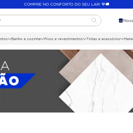
COMPRE NO CONFORTO DO SEU LAR! 💙🚚
?
Noss
ntos
Banho e cozinha
Pisos e revestimentos
Tintas e acessórios
Mater