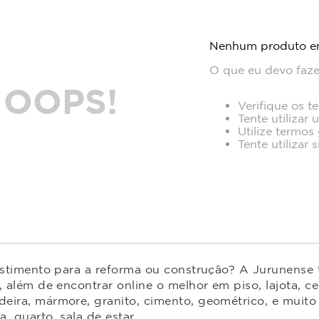
Nenhum produto e
O que eu devo faze
OOPS!
Verifique os t
Tente utilizar 
Utilize termos
Tente utilizar
estimento para a reforma ou construção? A Jurunense t
 além de encontrar online o melhor em piso, lajota, ce
ira, mármore, granito, cimento, geométrico, e muito 
 quarto, sala de estar.