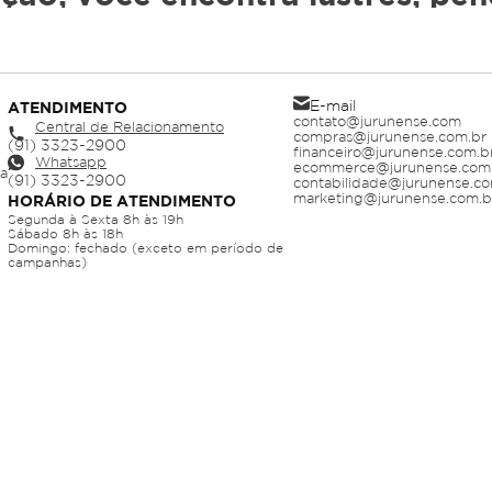
 design, durabilidade e economi
-----------------------------------------
E-mail
ATENDIMENTO
contato@jurunense.com
se.com?
Central de Relacionamento
compras@jurunense.com.br
financeiro@jurunense.com.b
Whatsapp
ecommerce@jurunense.com
ja
contabilidade@jurunense.co
marketing@jurunense.com.b
HORÁRIO DE ATENDIMENTO
inimalista
Segunda à Sexta 8h às 19h
Sábado 8h às 18h
 em Belém, Ananindeua e cidades próximas
Domingo: fechado (exceto em período de
campanhas)
razem conforto
agora e aproveite promoções exclusivas online.