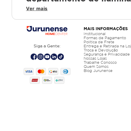
LED e luminárias que unem
Ver mais
--------------------------------
MAIS INFORMAÇÕES
Por que comprar no Jurunen
Institucional
Formas de Pagamento
Política de Frete
Siga a Gente:
Entrega e Retirada na Lo
Troca e Devolução
Produtos de alta eficiência energética
Segurança e Privacidade
Variedade de estilos: moderno, clássico e m
Nossas Lojas
Trabalhe Conosco
Compra rápida pelo celular e entrega ágil
Quem Somos
Produtos que valorizam sua decoração e t
Blog Jurunense
Renove a iluminação da sua casa em Belém 