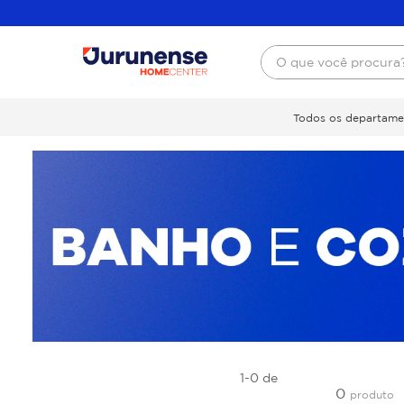
O que você procura
Todos os departame
1-0
de
0
produto