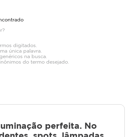
ncontrado
r?
ermos digitados.
uma única palavra.
 genéricos na busca.
 sinônimos do termo desejado.
uminação perfeita. No
dentes, spots, lâmpadas