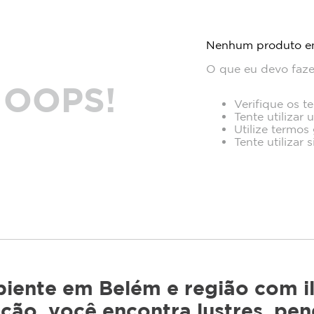
Nenhum produto e
O que eu devo faze
OOPS!
Verifique os t
Tente utilizar 
Utilize termos
Tente utilizar
iente em Belém e região com il
ão, você encontra lustres, pen