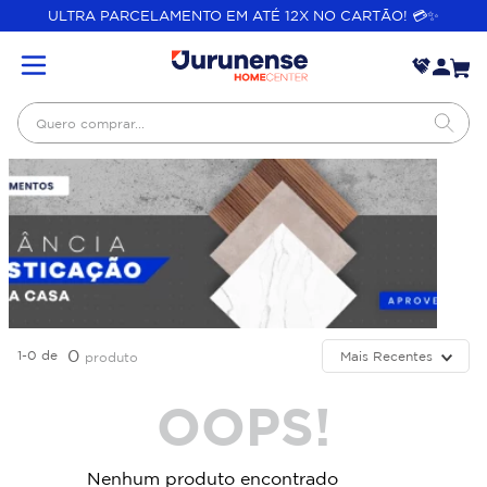
ULTRA PARCELAMENTO EM ATÉ 12X NO CARTÃO! 💳✨
Quero comprar...
0
1-0
de
Mais Recentes
produto
OOPS!
Nenhum produto encontrado