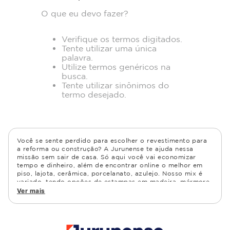
O que eu devo fazer?
Verifique os termos digitados.
Tente utilizar uma única
palavra.
Utilize termos genéricos na
busca.
Tente utilizar sinônimos do
termo desejado.
Você se sente perdido para escolher o revestimento para
a reforma ou construção? A Jurunense te ajuda nessa
missão sem sair de casa. Só aqui você vai economizar
tempo e dinheiro, além de encontrar online o melhor em
piso, lajota, cerâmica, porcelanato, azulejo. Nosso mix é
variado, tendo opções de estampas em madeira, mármore,
granito, cimento, geométrico, e muito mais Confira as
Ver mais
opções de piso para banheiro e demais ambientes, como
cozinha, quarto, sala de estar.