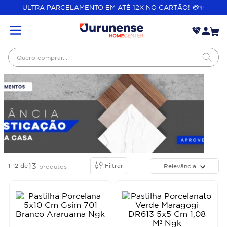
ULTRA PARCELAMENTO EM ATÉ 12X NO CARTÃO! 💳✨
Quero comprar...
13
1-12
de
Filtrar
Relevância
produtos