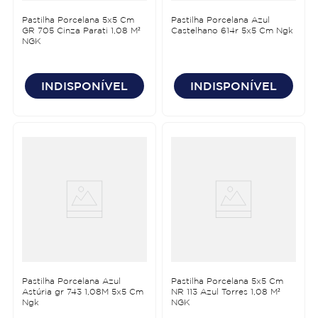
Pastilha Porcelana 5x5 Cm
Pastilha Porcelana Azul
GR 705 Cinza Parati 1,08 M²
Castelhano 614r 5x5 Cm Ngk
NGK
INDISPONÍVEL
INDISPONÍVEL
Pastilha Porcelana Azul
Pastilha Porcelana 5x5 Cm
Astúria gr 743 1,08M 5x5 Cm
NR 113 Azul Torres 1,08 M²
Ngk
NGK