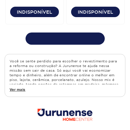
INDISPONÍVEL
INDISPONÍVEL
Você se sente perdido para escolher o revestimento para
a reforma ou construção? A Jurunense te ajuda nessa
missão sem sair de casa. Só aqui você vai economizar
tempo e dinheiro, além de encontrar online o melhor em
piso, lajota, cerâmica, porcelanato, azulejo. Nosso mix é
variado, tendo opções de estampas em madeira, mármore,
granito, cimento, geométrico, e muito mais Confira as
Ver mais
opções de piso para banheiro e demais ambientes, como
cozinha, quarto, sala de estar.