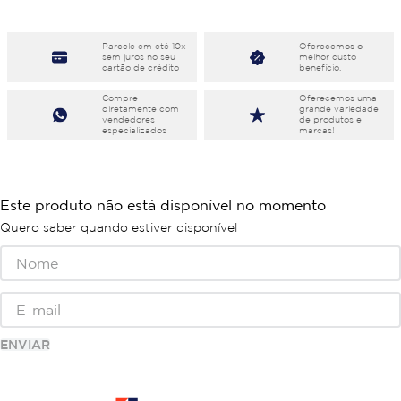
Parcele em eté 10x
Oferecemos o
sem juros no seu
melhor custo
cartão de crédito
benefício.
Compre
Oferecemos uma
diretamente com
grande variedade
vendedores
de produtos e
especializados
marcas!
Este produto não está disponível no momento
Quero saber quando estiver disponível
ENVIAR