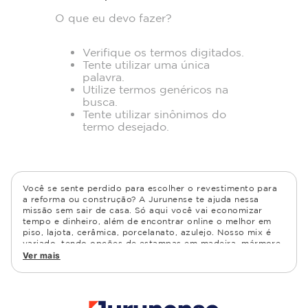
O que eu devo fazer?
Verifique os termos digitados.
Tente utilizar uma única
palavra.
Utilize termos genéricos na
busca.
Tente utilizar sinônimos do
termo desejado.
Você se sente perdido para escolher o revestimento para
a reforma ou construção? A Jurunense te ajuda nessa
missão sem sair de casa. Só aqui você vai economizar
tempo e dinheiro, além de encontrar online o melhor em
piso, lajota, cerâmica, porcelanato, azulejo. Nosso mix é
variado, tendo opções de estampas em madeira, mármore,
granito, cimento, geométrico, e muito mais Confira as
Ver mais
opções de piso para banheiro e demais ambientes, como
cozinha, quarto, sala de estar.