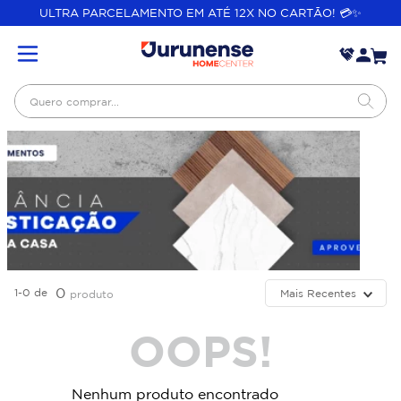
ULTRA PARCELAMENTO EM ATÉ 12X NO CARTÃO! 💳✨
Quero comprar...
0
1-0
de
Mais Recentes
produto
OOPS!
Nenhum produto encontrado