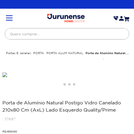
Quero comprar...
Portas E Janelas
PORTA
PORTA ALUM NATURAL
Porta de Alumínio Natural
Postigo Vidro Canelado 210x80 Cm (AxL) Lado Esquerdo Quality/Prime
Porta de Alumínio Natural Postigo Vidro Canelado
210x80 Cm (AxL) Lado Esquerdo Quality/Prime
:
37697
R$
699
,
90