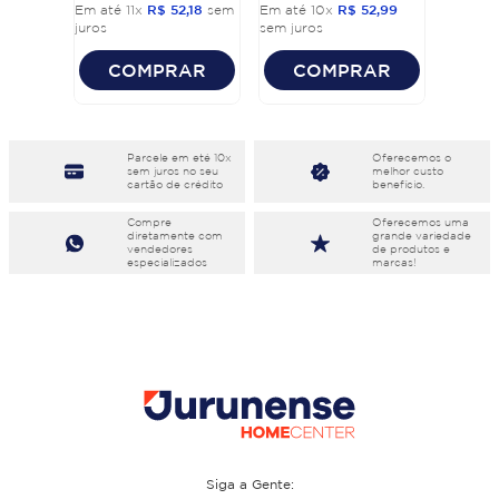
Em até
11
x
R$
52
,
18
sem
Em até
10
x
R$
52
,
99
juros
sem juros
COMPRAR
COMPRAR
Parcele em eté 10x
Oferecemos o
sem juros no seu
melhor custo
cartão de crédito
benefício.
Compre
Oferecemos uma
diretamente com
grande variedade
vendedores
de produtos e
especializados
marcas!
Siga a Gente: