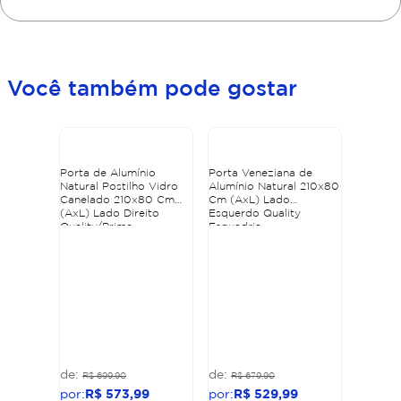
Você também pode gostar
Porta de Alumínio
Porta Veneziana de
Natural Postilho Vidro
Alumínio Natural 210x80
Canelado 210x80 Cm
Cm (AxL) Lado
(AxL) Lado Direito
Esquerdo Quality
Quality/Prime
Esquadria
R$
699
,
90
R$
679
,
90
R$
573
,
99
R$
529
,
99