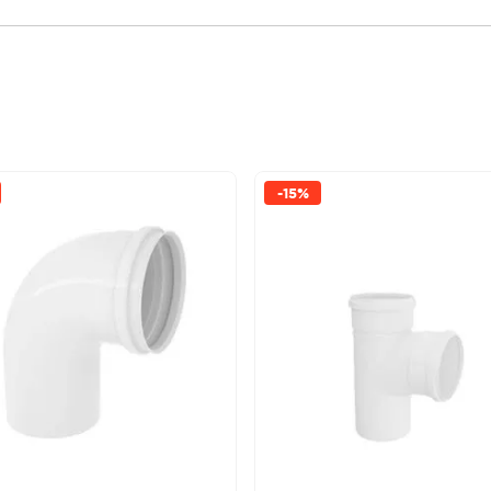
-
15%