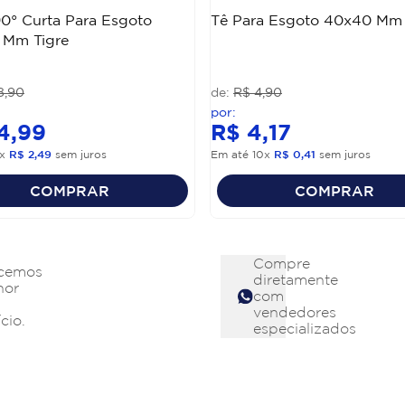
0° Curta Para Esgoto
Tê Para Esgoto 40x40 Mm 
 Mm Tigre
8
,
90
R$
4
,
90
4
,
99
R$
4
,
17
x
R$
2
,
49
sem juros
Em até
10
x
R$
0
,
41
sem juros
COMPRAR
COMPRAR
Compre
cemos
diretamente
hor
com
vendedores
cio.
especializados