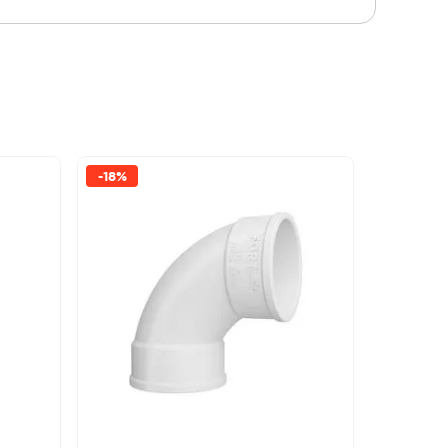
-
18%