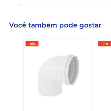
Você também pode gostar
-
15%
-
14%