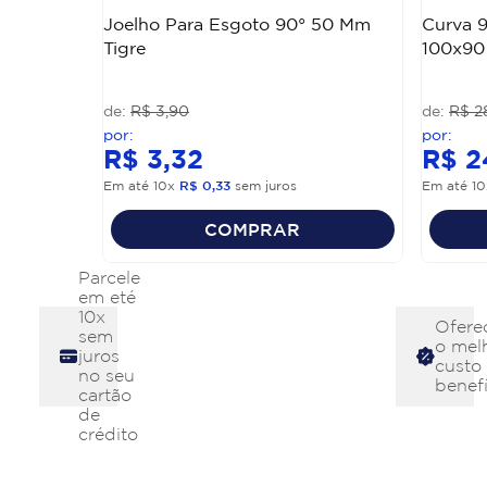
Joelho Para Esgoto 90° 50 Mm
Curva 9
Tigre
100x90
R$
3
,
90
R$
2
R$
3
,
32
R$
2
Em até
10
x
R$
0
,
33
sem juros
Em até
10
COMPRAR
Parcele
em eté
10x
Ofere
sem
o mel
juros
custo
no seu
benefí
cartão
de
crédito