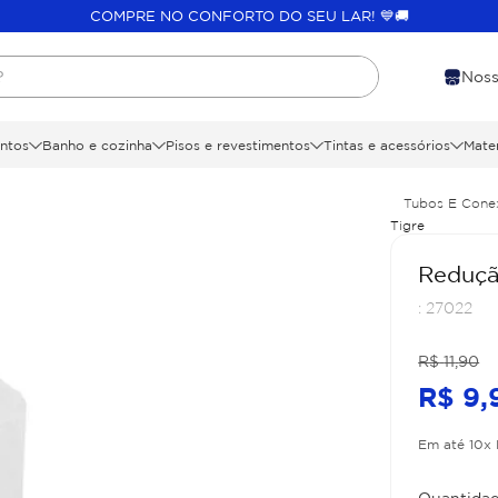
COMPRE NO CONFORTO DO SEU LAR! 💙🚚
?
Noss
ntos
Banho e cozinha
Pisos e revestimentos
Tintas e acessórios
Mater
Tubos E Cone
Tigre
Reduçã
:
27022
R$
11
,
90
R$
9
,
Em até
10
x
Quantidad