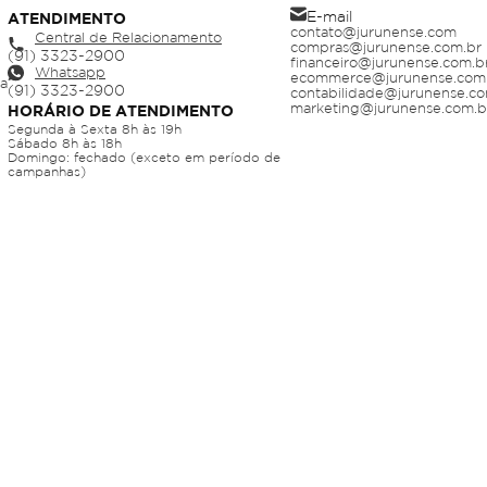
E-mail
ATENDIMENTO
contato@jurunense.com
Central de Relacionamento
compras@jurunense.com.br
financeiro@jurunense.com.b
Whatsapp
ecommerce@jurunense.com
ja
contabilidade@jurunense.co
marketing@jurunense.com.b
HORÁRIO DE ATENDIMENTO
Segunda à Sexta 8h às 19h
Sábado 8h às 18h
Domingo: fechado (exceto em período de
campanhas)