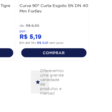
Tigre
Curva 90° Curta Esgoto SN DN 40
Mm Fortlev
R$
6
,
30
R$
5
,
19
Em até
10
x
R$
0
,
51
sem juros
COMPRAR
Oferecemos
uma grande
variedade
de
produtos e
marcas!