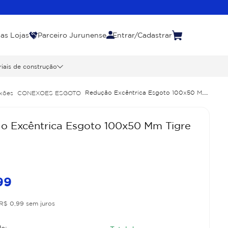
as Lojas
Parceiro Jurunense
Entrar/Cadastrar
iais de construção
Redução Excêntrica Esgoto 100x50 Mm
xões
CONEXOES ESGOTO
o Excêntrica Esgoto 100x50 Mm Tigre
99
R$
0
,
99
sem juros
e: