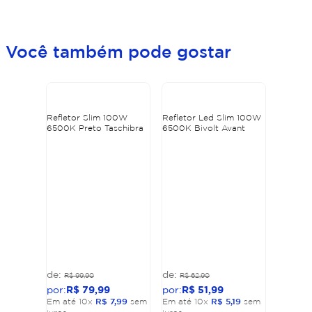
Você também pode gostar
Refletor Slim 100W
Refletor Led Slim 100W
6500K Preto Taschibra
6500K Bivolt Avant
R$
99
,
90
R$
62
,
90
R$
79
,
99
R$
51
,
99
Em até
10
x
R$
7
,
99
sem
Em até
10
x
R$
5
,
19
sem