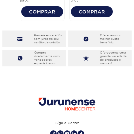
juros
juros
COMPRAR
COMPRAR
Parcele em eté 10x
Oferecemos o
sem juros no seu
melhor custo
cartão de crédito
benefício.
Compre
Oferecemos uma
diretamente com
grande variedade
vendedores
de produtos e
especializados
marcas!
Siga a Gente: