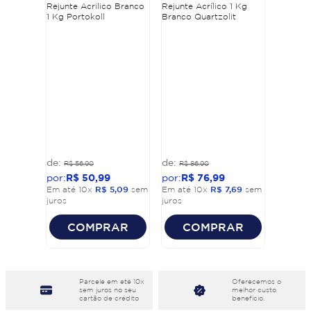
Rejunte Acrilico Branco
Rejunte Acrílico 1 Kg
1 Kg Portokoll
Branco Quartzolit
R$
56
,
90
R$
86
,
90
R$
50
,
99
R$
76
,
99
Em até
10
x
R$
5
,
09
sem
Em até
10
x
R$
7
,
69
sem
juros
juros
COMPRAR
COMPRAR
Parcele em eté 10x
Oferecemos o
sem juros no seu
melhor custo
cartão de crédito
benefício.