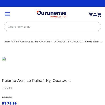
Quero comprar...
Materiais De Construção
REJUNTAMENTO
REJUNTE ACRILICO
Rejunte Acrílico
Palha 1 Kg Quartzolit
Rejunte Acrílico Palha 1 Kg Quartzolit
:
19065
R$
86
,
90
R$
76
,
99