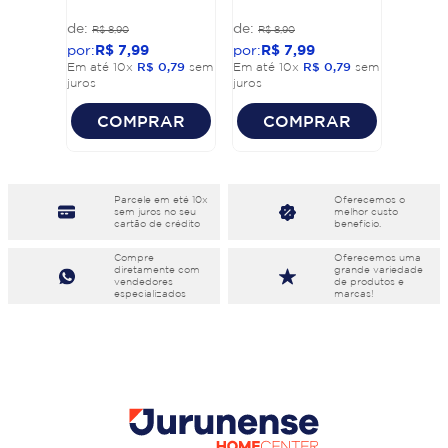
R$
8
,
90
R$
8
,
90
R$
7
,
99
R$
7
,
99
Em até
10
x
R$
0
,
79
sem
Em até
10
x
R$
0
,
79
sem
juros
juros
COMPRAR
COMPRAR
Parcele em eté 10x
Oferecemos o
sem juros no seu
melhor custo
cartão de crédito
benefício.
Compre
Oferecemos uma
diretamente com
grande variedade
vendedores
de produtos e
especializados
marcas!