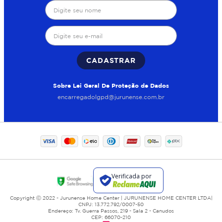
CADASTRAR
Sobre Lei Geral De Proteção de Dados
encarregadolgpd@jurunense.com.br
Copyright Ⓒ 2022 - Jurunense Home Center | JURUNENSE HOME CENTER LTDA|
CNPJ: 13.772.792/0007-50
Endereço: Tv. Guerra Passos, 219 - Sala 2 - Canudos
CEP: 66070-210