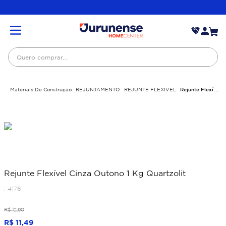
Quero comprar...
Materiais De Construção
REJUNTAMENTO
REJUNTE FLEXIVEL
Rejunte Flexível
Cinza Outono 1 Kg Quartzolit
Rejunte Flexível Cinza Outono 1 Kg Quartzolit
:
4176
R$
12
,
90
R$
11
,
49