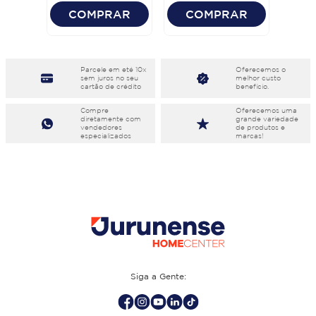
COMPRAR
COMPRAR
Parcele em eté 10x
Oferecemos o
sem juros no seu
melhor custo
cartão de crédito
benefício.
Compre
Oferecemos uma
diretamente com
grande variedade
vendedores
de produtos e
especializados
marcas!
Siga a Gente: