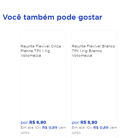
Você também pode gostar
Rejunte Flexível Cinza
Rejunte Flexível Branco
Platina TPII 1 Kg
TPII 1 Kg Branco
Votomassa
Votomassa
R$
8
,
90
R$
8
,
90
Em até
10
x
R$
0
,
89
sem
Em até
10
x
R$
0
,
89
sem
juros
juros